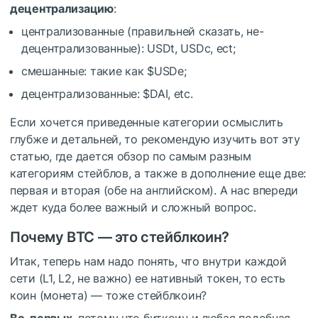
децентрализацию
:
централизованные (правильней сказать, не-
децентрализованные): USDt, USDc, ect;
смешанные: такие как
$USDe
;
децентрализованные:
$DAI
, etc.
Если хочется приведенные категории осмыслить
глубже и детальней, то рекомендую изучить вот эту
статью, где дается обзор по самым разным
категориям стейблов, а также в дополнение еще две:
первая и вторая (обе на английском). А нас впереди
ждет куда более важный и сложный вопрос.
Почему BTC — это стейблкоин?
Итак, теперь нам надо понять, что внутри каждой
сети (L1, L2, не важно) ее нативный токен, то есть
коин (монета) — тоже стейблкоин?
Во-первых
, потому что биткоин и любая подобная