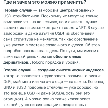
Где и зачем это можно применить?
Первый случай
— заморозка централизованных
USD-стейблкоинов. Поскольку их могут не только
замораживать на кошельках, но и сжигать, лучше
вводить их на смарт-контракт тех же wNFT. В случае
заморозки и даже изъятия USDt из обеспечения
сама структура не меняется, так как обеспечение
уже учтено в системе созданного индекса. Об этом
подробно рассказывал здесь. По сути, мы имеем с
вами новый рынок: рынок
обеспеченных
деривативов
. Любого порядка и уровня.
Второй случай
—
создание синтетических индексов
,
которые позволяют хеджировать различные риски:
DeFi, майнинга или чего-то еще — не важно. Конечно,
GNO и sUSD подобные стейблы — уже хорошо, но
это все еще USD (и даже
$USDe
, хоть они это
отрицают). А можно ровно также хеджировать
хешрейт, уровни ликвидации в лендинговых