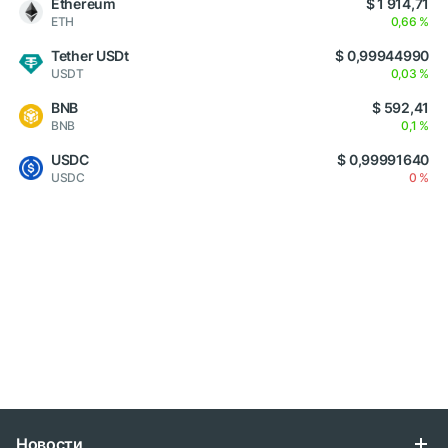
Ethereum
$ 1 914,71
ETH
0,66 %
Tether USDt
$ 0,99944990
USDT
0,03 %
BNB
$ 592,41
BNB
0,1 %
USDC
$ 0,99991640
USDC
0 %
Новости