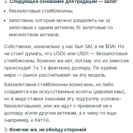
2.
Следующее основание для градации — залог
:
беззалоговые стейблкоины;
залоговые, которые можно разделить на: а)
залоговые с одним активом; б) залоговые со
множеством активов.
Собственно, изначально у нас был SAI, а не
$DAI
. Но
не стоит думать, что USDc или USDt — беззалоговые
стейблкоины. Конечно же нет, потому что их эмиссия
происходит 1 к 1 к фиатному доллару. По крайне
мере — рынок рассчитывает на эту модель.
Беззалоговые стейблкоины возможны, но либо
создаются как искусственные ассеты (деривативы),
но в виде ставки (назовем эту подгруппу условно-
беззалоговыми), или же идут с привязкой не к
доллару и/или другим активам, а к чему-то еще
(например, к Квт/ч).
3.
Конечно же, не обойду стороной