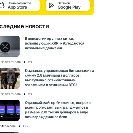
следние новости
В поведении крупных китов,
использующих XRP, наблюдаются
необычные движения
coinsistemi.com
9 ч
Компания, управляющая биткоинами на
сумму 2,8 миллиарда долларов,
выступила с оптимистичным
заявлением в отношении BTC!
coinsistemi.com
9 ч
Одинокий майнер биткоинов, вопреки
всем прогнозам, выиграл джекпот в
размере 200 тысяч долларов в виде
вознаграждения за блок
bitcoin.com
10 ч