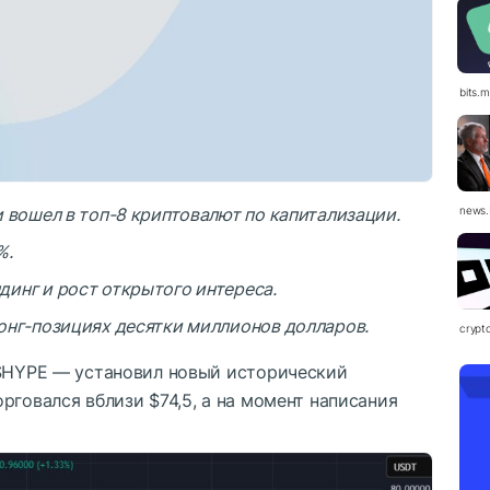
bits.
 вошел в топ-8 криптовалют по капитализации.
news.
%.
инг и рост открытого интереса.
онг-позициях десятки миллионов долларов.
crypt
$HYPE
— установил новый исторический
рговался вблизи $74,5, а на момент написания