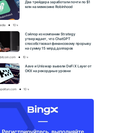
Два трейдера заработали почти по $1
млн на мемкоине Robinhood
media
10 ч
Сэйлор из компании Strategy
утверждает, что ChatGPT
способствовал финансовому прорыву
на сумму 15 млрд долларов
bitcoin.com
10 ч
Aave и Uniswap вывели DeFi X Layer от
OKX на рекордные уровни
opolitan.com
10 ч