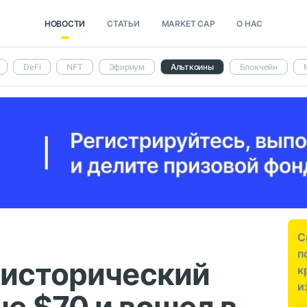
НОВОСТИ
СТАТЬИ
MARKET CAP
О НАС
DeFi
NFT
Эфириум
Альткоины
Блокчейн
С
п
 исторический
к
и