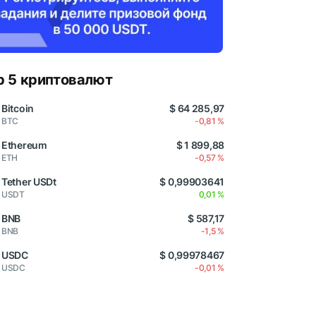
p 5 криптовалют
Bitcoin
$ 64 285,97
BTC
-0,81 %
Ethereum
$ 1 899,88
ETH
-0,57 %
Tether USDt
$ 0,99903641
USDT
0,01 %
BNB
$ 587,17
BNB
-1,5 %
USDC
$ 0,99978467
USDC
-0,01 %