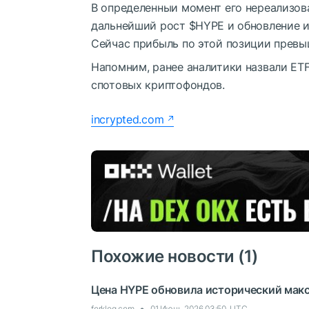
В определенныи момент его нереализов
дальнейший рост
$HYPE
и обновление 
Сейчас прибыль по этой позиции превы
Напомним, ранее аналитики назвали ET
спотовых криптофондов.
incrypted.com
Похожие новости (1)
Цена HYPE обновила исторический мак
forklog.com
01 Июнь 2026 03:50, UTC