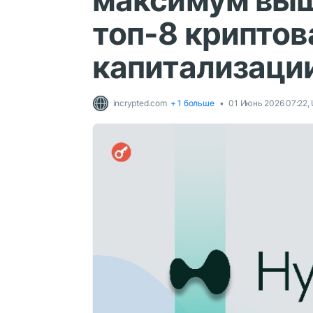
максимум выш
топ-8 криптов
капитализаци
incrypted.com
+ 1 больше
01 Июнь 2026 07:22,