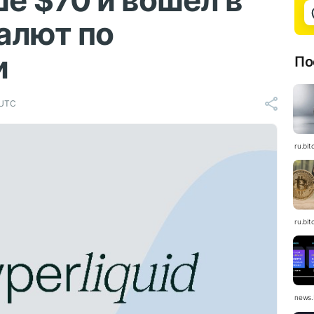
е $70 и вошел в
алют по
и
По
 UTC
ru.bit
ru.bit
news.