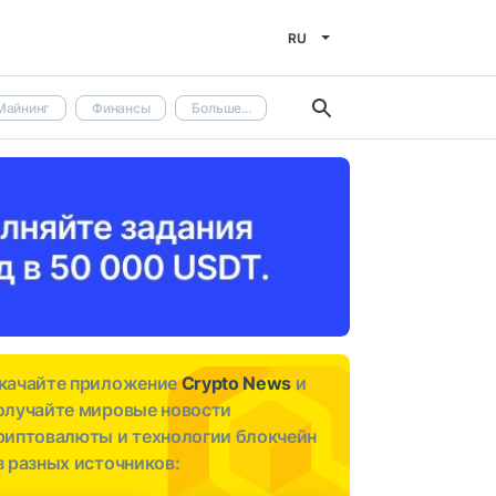
RU
Майнинг
Финансы
Больше...
качайте приложение
Crypto News
и
олучайте мировые новости
риптовалюты и технологии блокчейн
з разных источников: