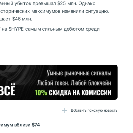
анный убыток превышал $25 млн. Однако
исторических максимумов изменили ситуацию.
шает $46 млн.
F на
$HYPE
самым сильным дебютом среди
Добавить похожую новость
симум вблизи $74