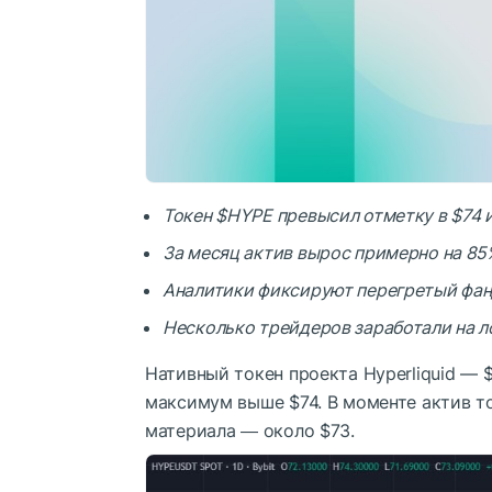
Токен
$HYPE
превысил отметку в $74 и
За месяц актив вырос примерно на 85
Аналитики фиксируют перегретый фанд
Несколько трейдеров заработали на л
Нативный токен проекта Hyperliquid —
максимум выше $74. В моменте актив то
материала ― около $73.