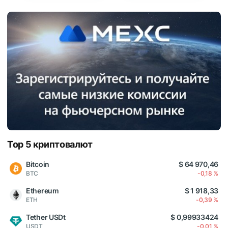
Top 5 криптовалют
Bitcoin
$ 64 970,46
BTC
-0,18 %
Ethereum
$ 1 918,33
ETH
-0,39 %
Tether USDt
$ 0,99933424
USDT
-0,01 %