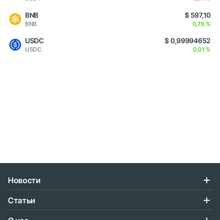
BNB
$ 597,10
BNB
0,76 %
USDC
$ 0,99994652
USDC
0,01 %
Новости
Статьи