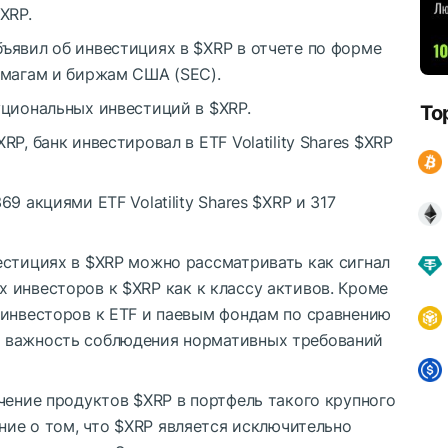
XRP
.
бъявил об инвестициях в
$XRP
в отчете по форме
умагам и биржам США (SEC).
уциональных инвестиций в
$XRP
.
To
XRP
, банк инвестировал в ETF Volatility Shares
$XRP
9 акциями ETF Volatility Shares
$XRP
и 317
естициях в
$XRP
можно рассматривать как сигнал
х инвесторов к
$XRP
как к классу активов. Кроме
 инвесторов к ETF и паевым фондам по сравнению
 важность соблюдения нормативных требований
ючение продуктов
$XRP
в портфель такого крупного
ние о том, что
$XRP
является исключительно