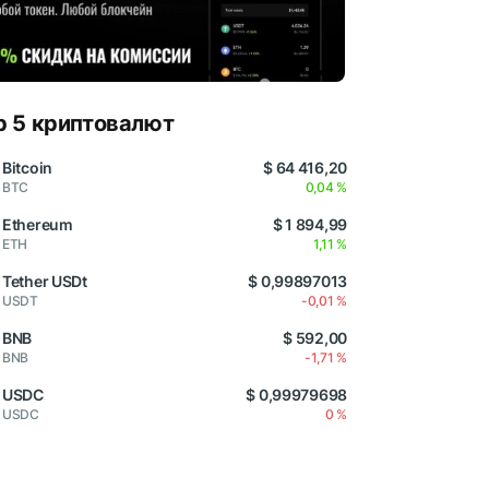
p 5 криптовалют
Bitcoin
$ 64 416,20
BTC
0,04 %
Ethereum
$ 1 894,99
ETH
1,11 %
Tether USDt
$ 0,99897013
USDT
-0,01 %
BNB
$ 592,00
BNB
-1,71 %
USDC
$ 0,99979698
USDC
0 %