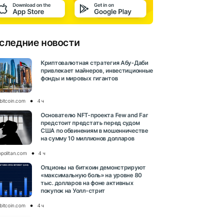
следние новости
Криптовалютная стратегия Абу-Даби
привлекает майнеров, инвестиционные
фонды и мировых гигантов
bitcoin.com
4 ч
Основателю NFT-проекта Few and Far
предстоит предстать перед судом
США по обвинениям в мошенничестве
на сумму 10 миллионов долларов
opolitan.com
4 ч
Опционы на биткоин демонстрируют
«максимальную боль» на уровне 80
тыс. долларов на фоне активных
покупок на Уолл-стрит
bitcoin.com
4 ч