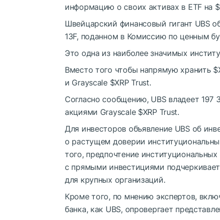
информацию о своих активах в ETF на
$
Швейцарский финансовый гигант UBS о
13F, поданном в Комиссию по ценным б
Это одна из наиболее значимых инстит
Вместо того чтобы напрямую хранить
$
и Grayscale
$XRP
Trust.
Согласно сообщению, UBS владеет 197 36
акциями Grayscale
$XRP
Trust.
Для инвесторов объявление UBS об инв
о растущем доверии институциональны
того, предпочтение институциональных
с прямыми инвестициями подчеркивает
для крупных организаций.
Кроме того, по мнению экспертов, вкл
банка, как UBS, опровергает представле