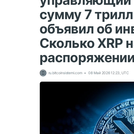
управляющий 
сумму 7 трилл
объявил об ин
Сколько XRP н
распоряжени
ru.bitcoinsistemi.com
08 Май 2026 12:23, UTC