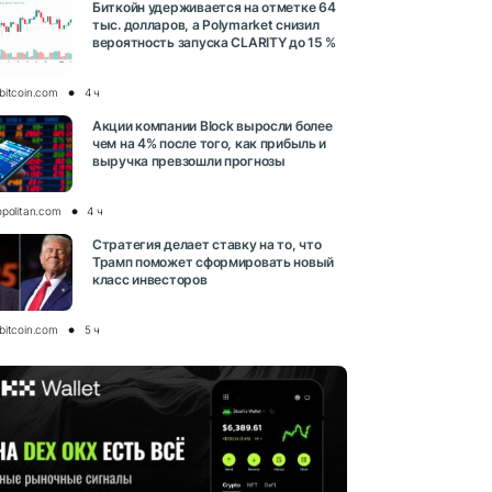
Биткойн удерживается на отметке 64
тыс. долларов, а Polymarket снизил
вероятность запуска CLARITY до 15 %
bitcoin.com
4 ч
Акции компании Block выросли более
чем на 4% после того, как прибыль и
выручка превзошли прогнозы
opolitan.com
4 ч
Стратегия делает ставку на то, что
Трамп поможет сформировать новый
класс инвесторов
bitcoin.com
5 ч