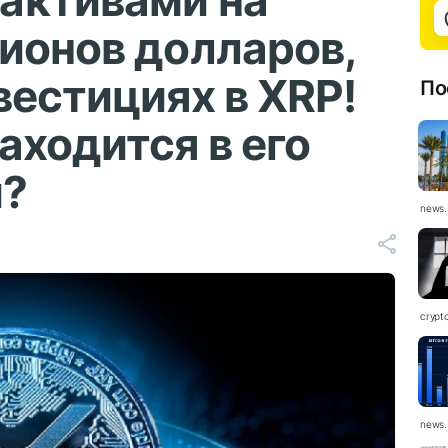
активами на
ионов долларов,
вестициях в XRP!
По
аходится в его
и?
news.
crypt
news.