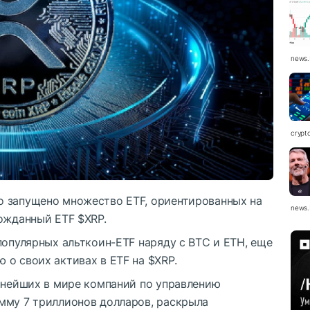
news.
crypt
о запущено множество ETF, ориентированных на
news.
гожданный ETF
$XRP
.
опулярных альткоин-ETF наряду с BTC и ETH, еще
 о своих активах в ETF на
$XRP
.
упнейших в мире компаний по управлению
мму 7 триллионов долларов, раскрыла