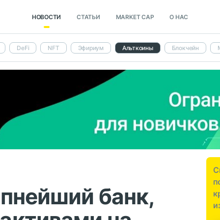
НОВОСТИ
СТАТЬИ
MARKET CAP
О НАС
DeFi
NFT
Эфириум
Альткоины
Блокчейн
С
п
пнейший банк,
к
и