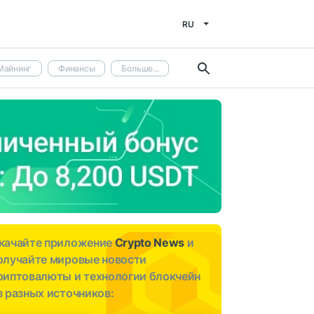
RU
Майнинг
Финансы
Больше...
качайте приложение
Crypto News
и
олучайте мировые новости
риптовалюты и технологии блокчейн
з разных источников: