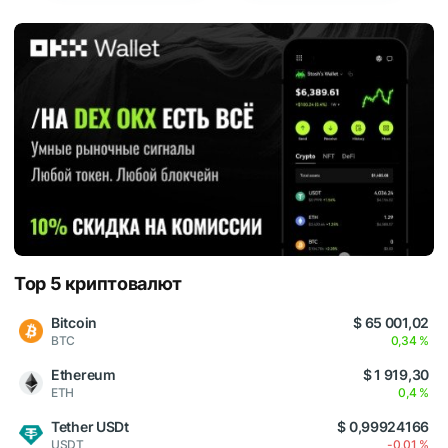
Top 5 криптовалют
Bitcoin
$ 65 001,02
BTC
0,34 %
Ethereum
$ 1 919,30
ETH
0,4 %
Tether USDt
$ 0,99924166
USDT
-0,01 %