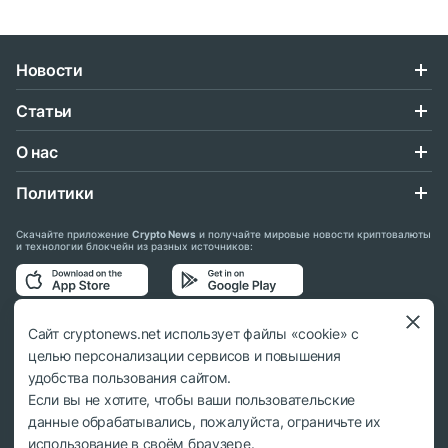
Новости
Статьи
О нас
Политики
Скачайте приложение
Crypto News
и получайте мировые новости криптовалюты
и технологии блокчейн из разных источников:
Подписывайтесь на нас в социальных сетях:
Сайт cryptonews.net использует файлы «cookie» с
целью персонализации сервисов и повышения
удобства пользования сайтом.
Если вы не хотите, чтобы ваши пользовательские
данные обрабатывались, пожалуйста, ограничьте их
© 2018 - 2026 Crypto News. При использовании материалов ссылка на
использование в своём браузере.
cryptonews.net обязательна.