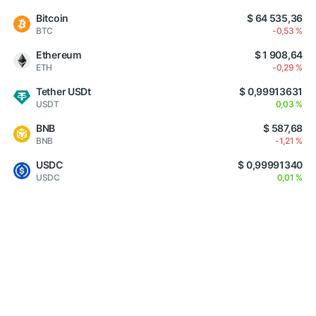
Bitcoin
$ 64 535,36
BTC
-0,53 %
Ethereum
$ 1 908,64
ETH
-0,29 %
Tether USDt
$ 0,99913631
USDT
0,03 %
BNB
$ 587,68
BNB
-1,21 %
USDC
$ 0,99991340
USDC
0,01 %