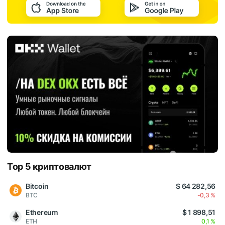
Top 5 криптовалют
Bitcoin
$ 64 282,56
BTC
-0,3 %
Ethereum
$ 1 898,51
ETH
0,1 %