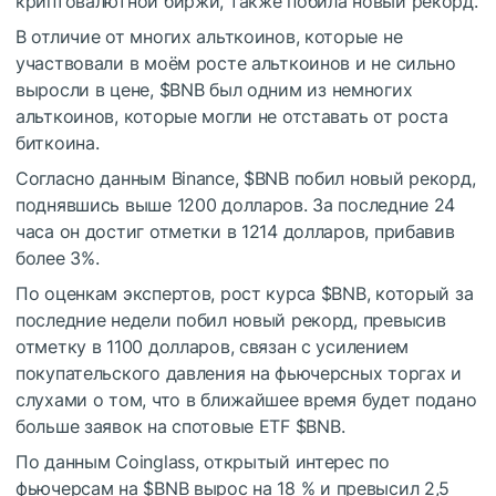
криптовалютной биржи, также побила новый рекорд.
В отличие от многих альткоинов, которые не
участвовали в моём росте альткоинов и не сильно
выросли в цене,
$BNB
был одним из немногих
альткоинов, которые могли не отставать от роста
биткоина.
Согласно данным Binance,
$BNB
побил новый рекорд,
поднявшись выше 1200 долларов.
За последние 24
часа он достиг отметки в 1214 долларов, прибавив
более 3%.
По оценкам экспертов, рост курса
$BNB
, который за
последние недели побил новый рекорд, превысив
отметку в 1100 долларов, связан с усилением
покупательского давления на фьючерсных торгах и
слухами о том, что в ближайшее время будет подано
больше заявок на спотовые ETF
$BNB
.
По данным Coinglass, открытый интерес по
фьючерсам на
$BNB
вырос на 18 % и превысил 2,5