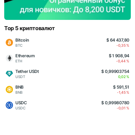
Top 5 криптовалют
Bitcoin
$ 64 437,80
BTC
-0,35 %
Ethereum
$ 1 908,94
ETH
-0,44 %
Tether USDt
$ 0,99903754
USDT
0,02 %
BNB
$ 591,51
BNB
-1,45 %
USDC
$ 0,99980780
USDC
-0,01 %