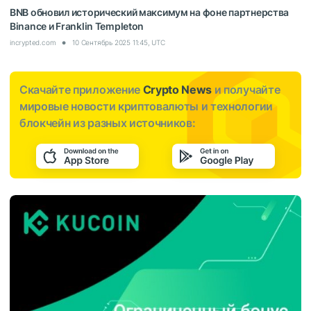
BNB обновил исторический максимум на фоне партнерства
Binance и Franklin Templeton
incrypted.com
10 Сентябрь 2025 11:45, UTC
Скачайте приложение
Crypto News
и получайте
мировые новости криптовалюты и технологии
блокчейн из разных источников: