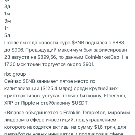
3д
1м
3м
1г
5л
После выхода новости курс
$BNB
поднялся с $888
до $906. Предыдущий максимум был зафиксирован
23 августа на $899,56, по данным CoinMarketCap. На
17:30 мск токен торгуется около $901.
rbc.group
Сейчас
$BNB
занимает пятое место по
капитализации ($125,4 млрд) среди крупнейших
криптоактивов, уступая только биткоину, Ethereum,
XRP от Ripple и стейблкоину
$USDT
.
«Binance объединяется с Franklin Templeton, мировым
лидером в сфере инвестиций, под управлением
которого находятся активы на сумму $1,6 трлн, для
разработки новых инициатив и продуктов в сфере