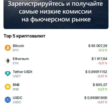
Top 5 криптовалют
Bitcoin
$ 65 007,29
BTC
0,12 %
Ethereum
$ 1 917,64
ETH
-0,11 %
Tether USDt
$ 0,99911152
USDT
-0,01 %
BNB
$ 605,07
BNB
0,23 %
USDC
$ 0,99981900
USDC
-0,01 %