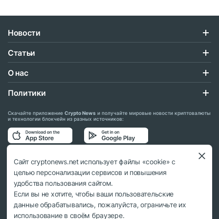
Новости
Статьи
О нас
Политики
Скачайте приложение
Crypto News
и получайте мировые новости криптовалюты
и технологии блокчейн из разных источников:
Подписывайтесь на нас в социальных сетях:
Сайт cryptonews.net использует файлы «cookie» с
целью персонализации сервисов и повышения
удобства пользования сайтом.
Если вы не хотите, чтобы ваши пользовательские
данные обрабатывались, пожалуйста, ограничьте их
© 2018 - 2026 Crypto News. При использовании материалов ссылка на
использование в своём браузере.
cryptonews.net обязательна.