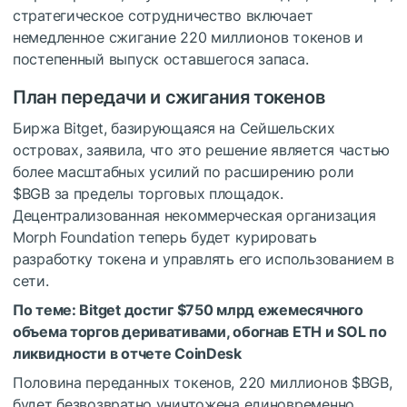
стратегическое сотрудничество включает
немедленное сжигание 220 миллионов токенов и
постепенный выпуск оставшегося запаса.
План передачи и сжигания токенов
Биржа Bitget, базирующаяся на Сейшельских
островах, заявила, что это решение является частью
более масштабных усилий по расширению роли
$BGB
за пределы торговых площадок.
Децентрализованная некоммерческая организация
Morph Foundation теперь будет курировать
разработку токена и управлять его использованием в
сети.
По теме:
Bitget достиг $750 млрд ежемесячного
объема торгов деривативами, обогнав ETH и SOL по
ликвидности в отчете CoinDesk
Половина переданных токенов, 220 миллионов
$BGB
,
будет безвозвратно уничтожена единовременно.