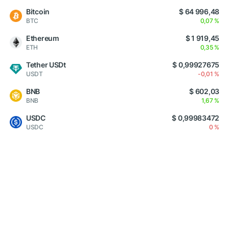
Bitcoin
$ 64 996,48
BTC
0,07 %
Ethereum
$ 1 919,45
ETH
0,35 %
Tether USDt
$ 0,99927675
USDT
-0,01 %
BNB
$ 602,03
BNB
1,67 %
USDC
$ 0,99983472
USDC
0 %