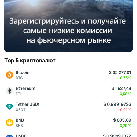
Top 5 криптовалют
Bitcoin
$ 65 277,01
BTC
0,75 %
Ethereum
$ 1 927,48
ETH
0,58 %
Tether USDt
$ 0,99919726
USDT
-0,01 %
BNB
$ 603,89
BNB
0,29 %
USDC
$ 0,99992372