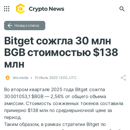
Назад к списку
Bitget сожгла 30 млн
BGB стоимостью $138
млн
bits.media
10 Июль 2025 13:00, UTC
Во втором квартале 2025 года Bitget сожгла
30 001 053,1
$BGB
— 2,56% от общего объема
эмиссии. Стоимость сожженных токенов составила
примерно $138 млн по среднерыночной цене за
период.
Таким образом, в рамках стратегии Bitget по