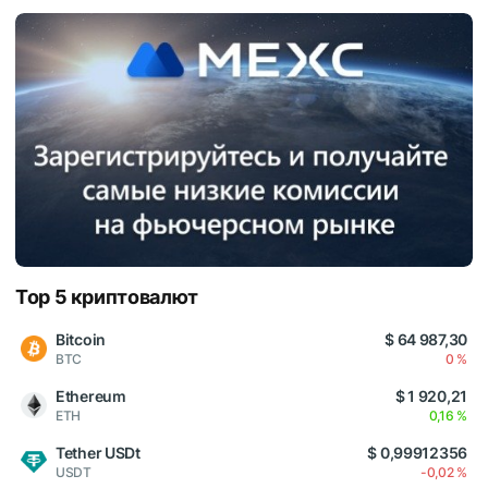
Top 5 криптовалют
Bitcoin
$ 64 987,30
BTC
0 %
Ethereum
$ 1 920,21
ETH
0,16 %
Tether USDt
$ 0,99912356
USDT
-0,02 %