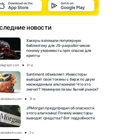
следние новости
Хакеры взломали популярную
библиотеку для JS-разработчиков:
почему уязвимость npm опасна для
крипты
elegraph.com
31 м
Santiment объявляет: Инвесторы
выводят свои токены с бирж по двум
неожиданным альткоинам! Что это
значит? Неминуем ли мы бычий рынок?
coinsistemi.com
31 м
JPMorgan предупредил об опасности
этого альткоина! Почему инвесторы
выводят средства? Вот подробности
coinsistemi.com
2 ч