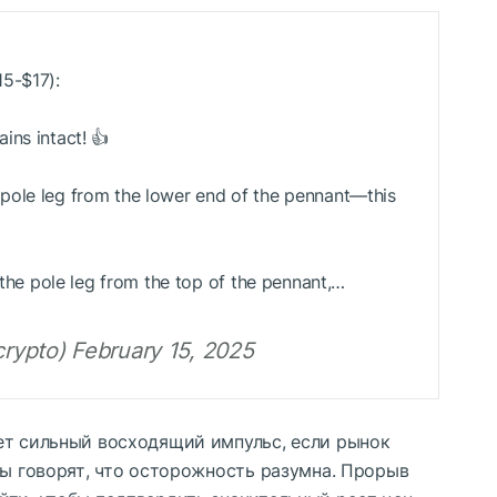
15-$17):
ins intact! 👍
pole leg from the lower end of the pennant—this
e pole leg from the top of the pennant,…
pto) February 15, 2025
ет сильный восходящий импульс, если рынок
ты говорят, что осторожность разумна. Прорыв