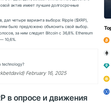
ровой актив имеет лучшие долгосрочные
, дал четыре варианта выбора: Ripple (
$XRP
),
елям было предложено объяснить свой выбор.
To
олосов, за ним следует Bitcoin с 36,8%. Ethereum
— 10,6%.
m technology?
ckbetdavid) February 16, 2025
RP
в опросе и движения