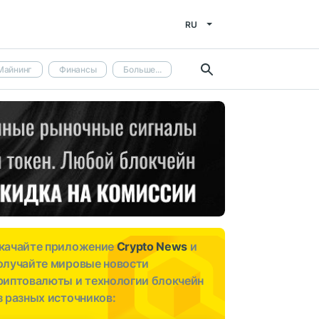
RU
Майнинг
Финансы
Больше...
качайте приложение
Crypto News
и
олучайте мировые новости
риптовалюты и технологии блокчейн
з разных источников: