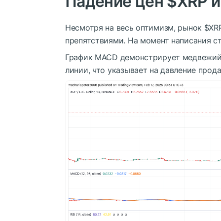
Падение цен
$XRP
и
Несмотря на весь оптимизм, рынок
$XR
препятствиями. На момент написания ста
График MACD демонстрирует медвежий 
линии, что указывает на давление прод