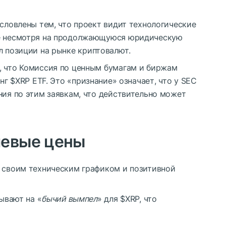
условлены тем, что проект видит технологические
же несмотря на продолжающуюся юридическую
 позиции на рынке криптовалют.
, что Комиссия по ценным бумагам и биржам
инг
$XRP
ETF. Это «признание» означает, что у SEC
ния по этим заявкам, что действительно может
левые цены
е своим техническим графиком и позитивной
зывают на «
бычий вымпел
» для
$XRP
, что