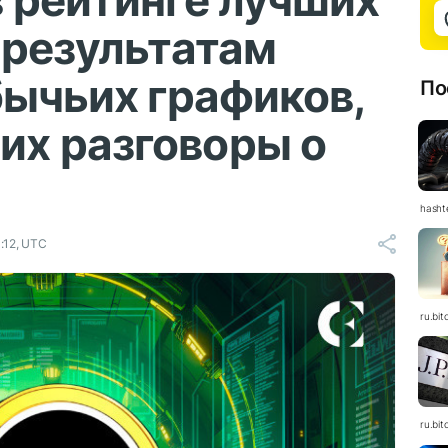
 рейтинге лучших
 результатам
бычьих графиков,
По
х разговоры о
hasht
:12, UTC
ru.bit
ru.bit