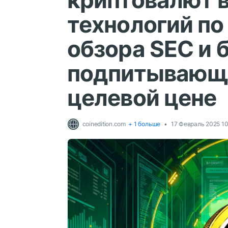
криптовалют в
технологий по
обзора SEC и 
подпитывающи
целевой цене
coinedition.com
+ 1 больше
17 Февраль 2025 10