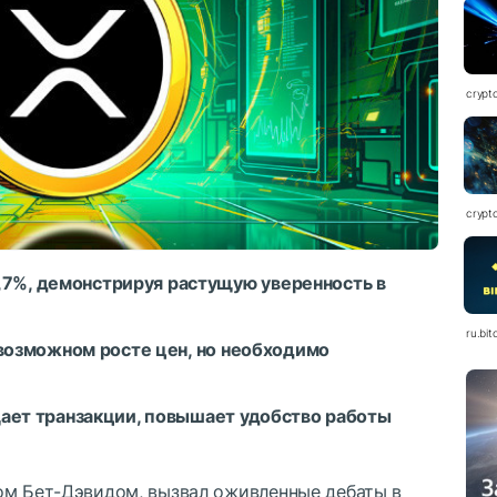
crypt
crypt
4,7%, демонстрируя растущую уверенность в
ru.bit
возможном росте цен, но необходимо
ает транзакции, повышает удобство работы
ом Бет-Дэвидом, вызвал оживленные дебаты в