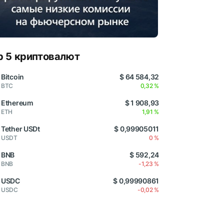
p 5 криптовалют
Bitcoin
$ 64 584,32
BTC
0,32 %
Ethereum
$ 1 908,93
ETH
1,91 %
Tether USDt
$ 0,99905011
USDT
0 %
BNB
$ 592,24
BNB
-1,23 %
USDC
$ 0,99990861
USDC
-0,02 %