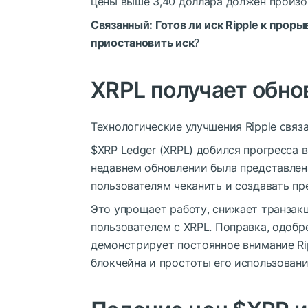
цены выше 3,40 доллара должен произой
Связанный:
Готов ли иск Ripple к проры
приостановить иск
?
XRPL получает обн
Технологические улучшения Ripple связ
$XRP
Ledger (XRPL) добился прогресса 
недавнем обновлении была представлена
пользователям чеканить и создавать п
Это упрощает работу, снижает транзак
пользователем с XRPL. Поправка, одобр
демонстрирует постоянное внимание R
блокчейна и простоты его использовани