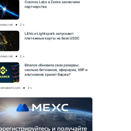
Cosmos Labs и Zeeve заключили
партнерство
onews.net
2 ч
Lithic и Lightspark запускают
платежные карты на базе USDC
onews.net
2 ч
Binance обновила свои резервы:
сколько биткоинов, эфириума, XRP и
альткоинов хранит биржа?
coinsistemi.com
2 ч