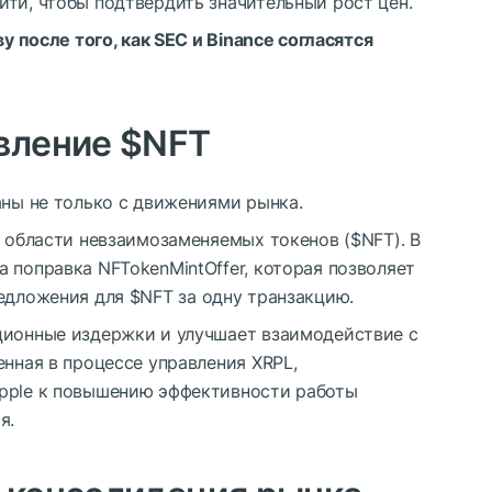
ти, чтобы подтвердить значительный рост цен.
ву после того, как SEC и Binance согласятся
овление
$NFT
аны не только с движениями рынка.
в области невзаимозаменяемых токенов (
$NFT
). В
 поправка NFTokenMintOffer, которая позволяет
редложения для
$NFT
за одну транзакцию.
ционные издержки и улучшает взаимодействие с
енная в процессе управления XRPL,
ipple к повышению эффективности работы
я.