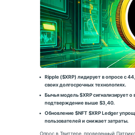
Ripple (
$XRP
) лидирует в опросе с 4
своих долгосрочных технологиях.
Бычья модель
$XRP
сигнализирует о 
подтверждение выше $3,40.
Обновление
$NFT
$XRP
Ledger упрощ
пользователей и снижает затраты.
Опрос в Твиттере, проведенный Патрик