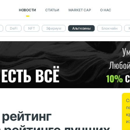
НОВОСТИ
СТАТЬИ
MARKET CAP
О НАС
DeFi
NFT
Эфириум
Альткоины
Блокчейн
С
п
 рейтинг
к
и