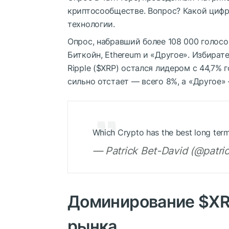
криптосообществе. Вопрос? Какой циф
технологии.
Опрос, набравший более 108 000 голосов
Биткойн, Ethereum и «Другое». Избират
Ripple (
$XRP
) остался лидером с 44,7% г
сильно отстает — всего 8%, а «Другое» 
Which Crypto has the best long ter
— Patrick Bet-David (@patri
Доминирование
$X
рынка