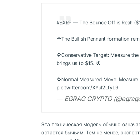
#
$XRP
— The Bounce Off is Real! ($
🔷The Bullish Pennant formation rema
🔷Conservative Target: Measure the 
brings us to $15. 🎯
🔷Normal Measured Move: Measure th
pic.twitter.com/XYul2LfyL9
— EGRAG CRYPTO (@egragcry
Эта техническая модель обычно означа
остается бычьим. Тем не менее, экспер