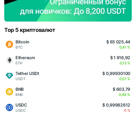
Top 5 криптовалют
Bitcoin
$ 65 025,44
BTC
0,41 %
Ethereum
$ 1 916,92
ETH
0,13 %
Tether USDt
$ 0,99930100
USDT
0,01 %
BNB
$ 603,79
BNB
0,46 %
USDC
$ 0,99982612
USDC
0 %