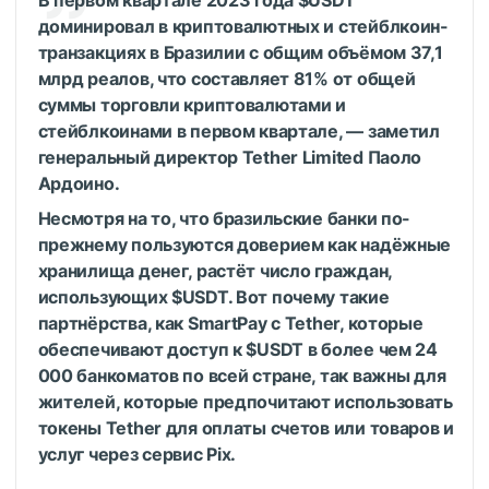
В первом квартале 2023 года
$USDT
доминировал в криптовалютных и стейблкоин-
транзакциях в Бразилии с общим объёмом 37,1
млрд реалов, что составляет 81% от общей
суммы торговли криптовалютами и
стейблкоинами в первом квартале, — заметил
генеральный директор Tether Limited Паоло
Ардоино.
Несмотря на то, что бразильские банки по-
прежнему пользуются доверием как надёжные
хранилища денег, растёт число граждан,
использующих
$USDT
. Вот почему такие
партнёрства, как SmartPay с Tether, которые
обеспечивают доступ к
$USDT
в более чем 24
000 банкоматов по всей стране, так важны для
жителей, которые предпочитают использовать
токены Tether для оплаты счетов или товаров и
услуг через сервис Pix.