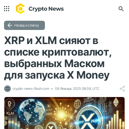
Назад к списку
XRP и XLM сияют в
списке криптовалют,
выбранных Маском
для запуска X Money
crypto-news-flash.com
06 Январь 2025 08:08, UTC