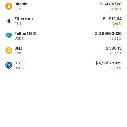
Bitcoin
$ 64 847,08
BTC
0,93 %
Ethereum
$ 1 912,84
ETH
2,29 %
Tether USDt
$ 0,99893630
USDT
-0,01 %
BNB
$ 596,13
BNB
-0,77 %
USDC
$ 0,99979999
USDC
0,01 %