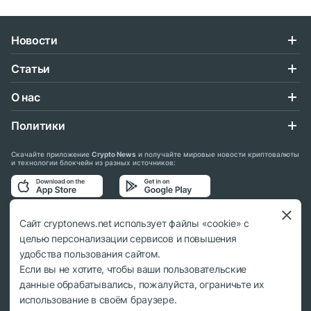
Новости
Статьи
О нас
Политики
Скачайте приложение
Crypto News
и получайте мировые новости криптовалюты
и технологии блокчейн из разных источников:
Подписывайтесь на нас в социальных сетях:
Сайт cryptonews.net использует файлы «cookie» с
целью персонализации сервисов и повышения
удобства пользования сайтом.
Если вы не хотите, чтобы ваши пользовательские
данные обрабатывались, пожалуйста, ограничьте их
© 2018 - 2026 Crypto News. При использовании материалов ссылка на
использование в своём браузере.
cryptonews.net обязательна.