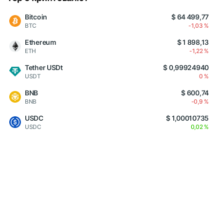
Bitcoin
$ 64 499,77
BTC
-1,03 %
Ethereum
$ 1 898,13
ETH
-1,22 %
Tether USDt
$ 0,99924940
USDT
0 %
BNB
$ 600,74
BNB
-0,9 %
USDC
$ 1,00010735
USDC
0,02 %