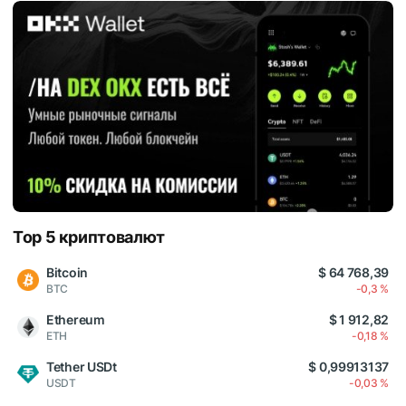
Top 5 криптовалют
Bitcoin
$ 64 768,39
BTC
-0,3 %
Ethereum
$ 1 912,82
ETH
-0,18 %
Tether USDt
$ 0,99913137
USDT
-0,03 %