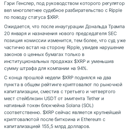
Гэри Генслер, под руководством которого регулятор
вел многолетнее судебное разбирательство с Ripple
по поводу статуса
$XRP
.
Ожидается, что после инаугурации Дональда Трампа
20 января и назначения нового председателя SEC
позиция комиссии изменится, тем более, что суд уже
частично встал на сторону Ripple, увидев нарушение
законов о ценных бумагах только в
институциональных продажах
$XRP
и уменьшив
сумму штрафа для компании на 94%.
С конца прошлой недели
$XRP
поднялся на два
пункта в общем рейтинге криптовалют по рыночной
капитализации, сместив с третьего и четвертого
мест стейблкоин USDT от эмитента Tether и
нативный токен блокчейна Solana (SOL)
соответственно.
$XRP
сейчас является крупнейшей
криптовалютой после биткоина и Ethereum с
капитализацией 155,5 млрд долларов.