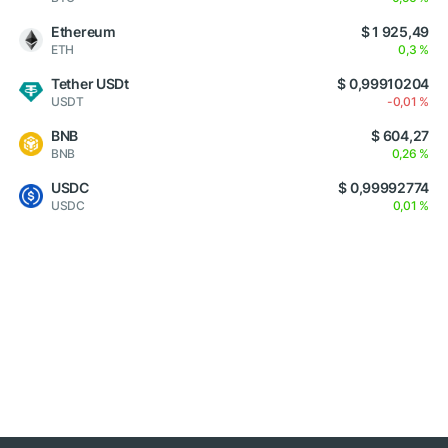
Ethereum
$ 1 925,49
ETH
0,3 %
Tether USDt
$ 0,99910204
USDT
-0,01 %
BNB
$ 604,27
BNB
0,26 %
USDC
$ 0,99992774
USDC
0,01 %