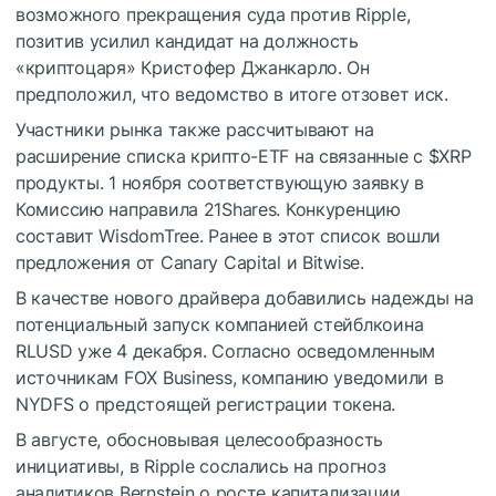
возможного прекращения суда против Ripple,
позитив усилил кандидат на должность
«криптоцаря» Кристофер Джанкарло. Он
предположил, что ведомство в итоге отзовет иск.
Участники рынка также рассчитывают на
расширение списка крипто-ETF на связанные с
$XRP
продукты. 1 ноября соответствующую заявку в
Комиссию направила 21Shares. Конкуренцию
составит WisdomTree. Ранее в этот список вошли
предложения от Canary Capital и Bitwise.
В качестве нового драйвера добавились надежды на
потенциальный запуск компанией стейблкоина
RLUSD уже 4 декабря. Согласно осведомленным
источникам FOX Business, компанию уведомили в
NYDFS
о предстоящей регистрации токена.
В августе, обосновывая целесообразность
инициативы, в Ripple сослались на прогноз
аналитиков Bernstein о росте капитализации