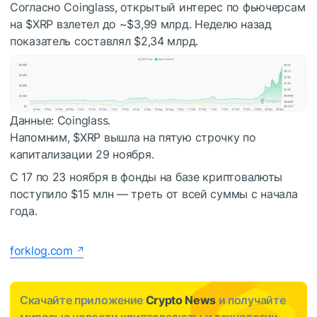
Согласно Coinglass, открытый интерес по фьючерсам
на
$XRP
взлетел до ~$3,99 млрд. Неделю назад
показатель составлял $2,34 млрд.
Данные: Coinglass.
Напомним,
$XRP
вышла на пятую строчку по
капитализации 29 ноября.
С 17 по 23 ноября в фонды на базе криптовалюты
поступило $15 млн — треть от всей суммы с начала
года.
forklog.com
Скачайте приложение
Crypto News
и получайте