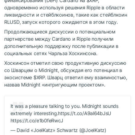
финансирования (DeFi) Cardano на
$XRP
,
одновременно используя решения Ripple в области
ликвидности и стейблкоинов, такие как
стейблкоин
RLUSD
, запуск которого ожидается в этом году.
Продолжающиеся дискуссии о потенциальном
партнерстве между Cardano и Ripple получили
дополнительную поддержку после публикации в
социальных сетях Чарльза Хоскинсона.
Хоскинсон
отметил
свою продуктивную дискуссию
со Шварцем о Midnight, обсуждая его потенциал в
экосистеме
$XRP
. Шварц ответил ему взаимностью,
назвав Midnight «интригующим проектом».
It was a pleasure talking to you. Midnight sounds
extremely interesting.https://t.co/A9aI64bJsU
https://t.co/e1b0feRwcJ
— David «JoelKatz» Schwartz (@JoelKatz)