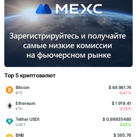
Top 5 криптовалют
Bitcoin
$ 64 981,74
BTC
-0,47 %
Ethereum
$ 1 919,41
ETH
-0,75 %
Tether USDt
$ 0,99935480
USDT
0,02 %
BNB
$ 595,76