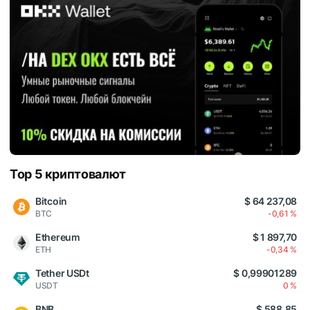
Top 5 криптовалют
Bitcoin
$ 64 237,08
BTC
-0,61 %
Ethereum
$ 1 897,70
ETH
-0,34 %
Tether USDt
$ 0,99901289
USDT
0 %
BNB
$ 588,85