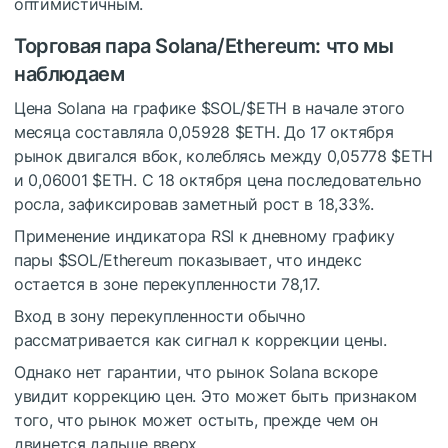
оптимистичным.
Торговая пара Solana/Ethereum: что мы
наблюдаем
Цена Solana на графике
$SOL
/
$ETH
в начале этого
месяца составляла 0,05928
$ETH
. До 17 октября
рынок двигался вбок, колеблясь между 0,05778
$ETH
и 0,06001
$ETH
. С 18 октября цена последовательно
росла, зафиксировав заметный рост в 18,33%.
Применение индикатора RSI к дневному графику
пары
$SOL
/Ethereum показывает, что индекс
остается в зоне перекупленности 78,17.
Вход в зону перекупленности обычно
рассматривается как сигнал к коррекции цены.
Однако нет гарантии, что рынок Solana вскоре
увидит коррекцию цен. Это может быть признаком
того, что рынок может остыть, прежде чем он
двинется дальше вверх.