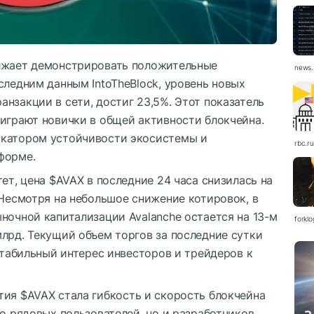
лжает демонстрировать положительные
news.
следним данным IntoTheBlock, уровень новых
нзакции в сети, достиг 23,5%. Этот показатель
 играют новички в общей активности блокчейна.
икатором устойчивости экосистемы и
rbc.ru
форме.
тет, цена
$AVAX
в последние 24 часа снизилась на
 Несмотря на небольшое снижение котировок, в
ночной капитализации Avalanche остается на 13-м
forkl
лрд. Текущий объем торгов за последние сутки
 стабильный интерес инвесторов и трейдеров к
ятия
$AVAX
стала гибкость и скорость блокчейна
ко рядовых пользователей, но и разработчиков