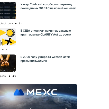
Хакер Coldcard возобновил перевод
похищенных 30 BTC на новый кошелек
bitcoin.com
3 ч
В США отложили принятие закона о
крипторынке CLARITY Act до осени
4 ч
В 2026 году ущерб от wrench-атак
превысил $30 млн
og.com
4 ч