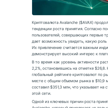
Криптовалюта Avalanche (
$AVAX
) продо
тенденции роста принятия. Согласно по
пользователей, совершающих первые тра
дает возможность увидеть, какую роль
Их привлечение считается важным инд
демонстрирует высокий интерес к плат
В то время как уровень активности рас
2,2%, остановившись на отметке $26,8.
глобальный рейтинге криптовалют по ры
месте с общим объемом рынка в $10,9 м
составил $351,3 млн, что указывает на
этой сети.
Одной из ключевых причин роста прин
Avalanche, который привлекает не толь