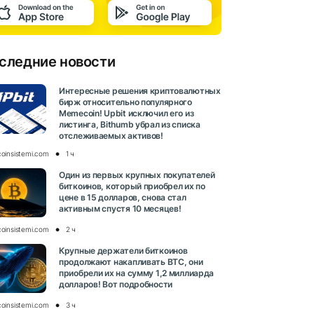
следние новости
Интересные решения криптовалютных
бирж относительно популярного
Memecoin! Upbit исключил его из
листинга, Bithumb убрал из списка
отслеживаемых активов!
coinsistemi.com
1 ч
Один из первых крупных покупателей
биткоинов, который приобрел их по
цене в 15 долларов, снова стал
активным спустя 10 месяцев!
coinsistemi.com
2 ч
Крупные держатели биткоинов
продолжают накапливать BTC, они
приобрели их на сумму 1,2 миллиарда
долларов! Вот подробности
coinsistemi.com
3 ч