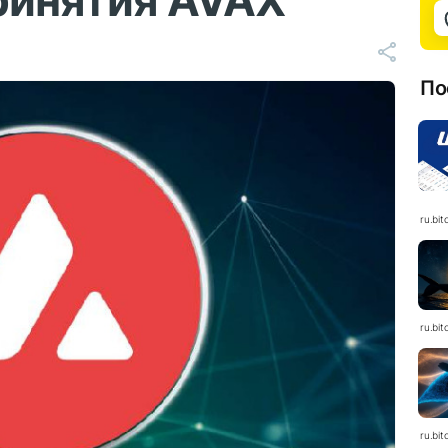
ринятия AVAX
По
ru.bit
ru.bit
ru.bit