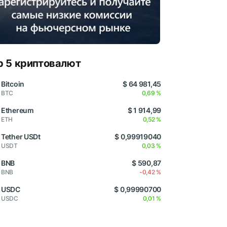
p 5 криптовалют
Bitcoin
$ 64 981,45
BTC
0,69 %
Ethereum
$ 1 914,99
ETH
0,52 %
Tether USDt
$ 0,99919040
USDT
0,03 %
BNB
$ 590,87
BNB
-0,42 %
USDC
$ 0,99990700
USDC
0,01 %