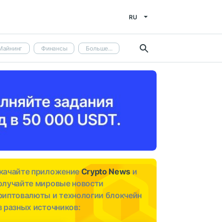
RU
Майнинг
Финансы
Больше...
качайте приложение
Crypto News
и
олучайте мировые новости
риптовалюты и технологии блокчейн
з разных источников: