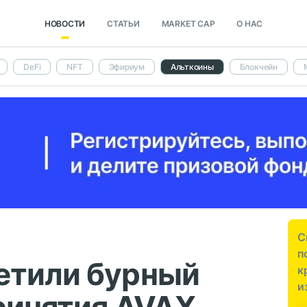
НОВОСТИ
СТАТЬИ
MARKET CAP
О НАС
DeFi
NFT
Эфириум
Альткоины
Блокчейн
С
п
етили бурный
к
и