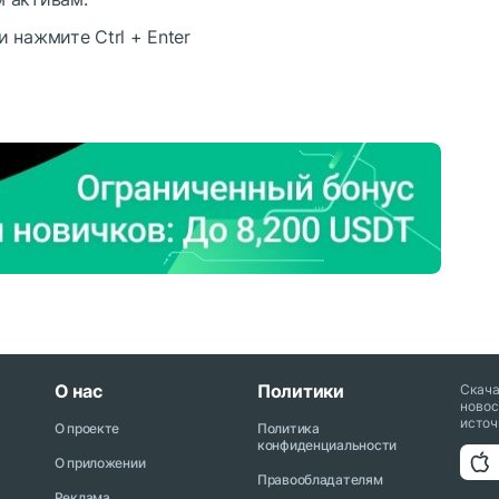
 и нажмите
Ctrl
+
Enter
О нас
Политики
Скач
новос
источ
О проекте
Политика
конфиденциальности
О приложении
Правообладателям
Реклама