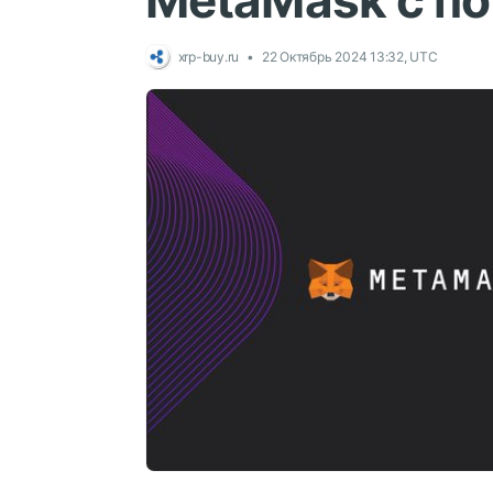
MetaMask с п
xrp-buy.ru
22 Октябрь 2024 13:32, UTC