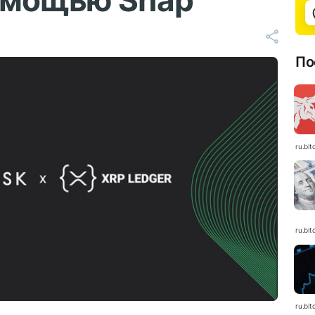
омощью Snap
По
ru.bit
ru.bit
ru.bit