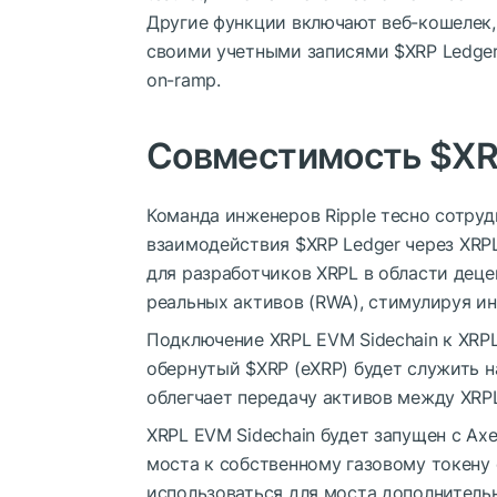
Другие функции включают веб-кошелек,
своими учетными записями
$XRP
Ledger
on-ramp.
Совместимость
$X
Команда инженеров
Ripple
тесно сотруд
взаимодействия
$XRP
Ledger через XRP
для разработчиков XRPL в области деце
реальных активов (RWA), стимулируя ин
Подключение XRPL EVM Sidechain к XRPL
обернутый
$XRP
(eXRP) будет служить 
облегчает передачу активов между XRPL
XRPL EVM Sidechain будет запущен с Ax
моста к собственному газовому токену 
использоваться для моста дополнитель