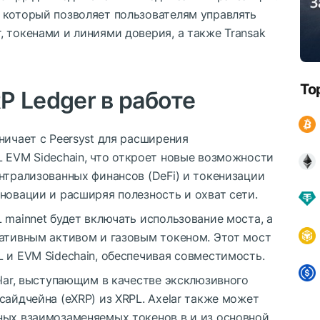
 который позволяет пользователям управлять
, токенами и линиями доверия, а также Transak
To
RP
Ledger в работе
ничает с Peersyst для расширения
L EVM Sidechain, что откроет новые возможности
нтрализованных финансов (DeFi) и токенизации
новации и расширяя полезность и охват сети.
 mainnet будет включать использование моста, а
нативным активом и газовым токеном. Этот мост
 и EVM Sidechain, обеспечивая совместимость.
elar, выступающим в качестве эксклюзивного
сайдчейна (eXRP) из XRPL. Axelar также может
ных взаимозаменяемых токенов в и из основной