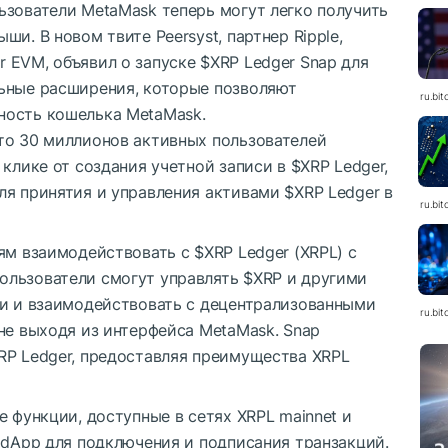
ьзователи MetaMask теперь могут легко получить
и. В новом твите Peersyst, партнер Ripple,
r EVM, объявил о запуске
$XRP
Ledger Snap для
ьные расширения, которые позволяют
ru.bit
ность кошелька MetaMask.
то 30 миллионов активных пользователей
 клике от создания учетной записи в
$XRP
Ledger,
ля принятия и управления активами
$XRP
Ledger в
ru.bit
лям взаимодействовать с
$XRP
Ledger (XRPL) с
ользователи смогут управлять
$XRP
и другими
ии и взаимодействовать с децентрализованными
ru.bit
не выходя из интерфейса MetaMask. Snap
RP
Ledger, предоставляя преимущества XRPL
е функции, доступные в сетях XRPL mainnet и
 dApp для подключения и подписания транзакций.