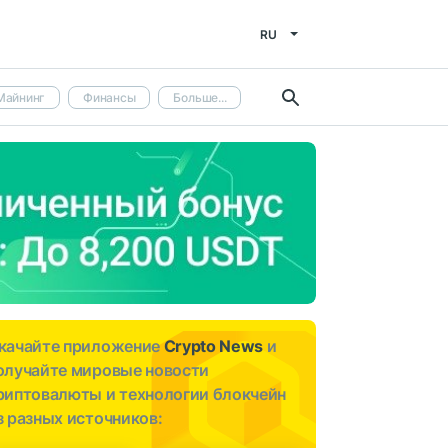
RU
Майнинг
Финансы
Больше...
качайте приложение
Crypto News
и
олучайте мировые новости
риптовалюты и технологии блокчейн
з разных источников: