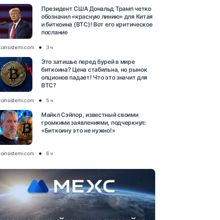
Президент США Дональд Трамп четко
обозначил «красную линию» для Китая
и биткоина (BTC)! Вот его критическое
послание
coinsistemi.com
3 ч
Это затишье перед бурей в мире
биткоина? Цена стабильна, но рынок
опционов падает! Что это значит для
BTC?
coinsistemi.com
5 ч
Майкл Сэйлор, известный своими
громкими заявлениями, подчеркнул:
«Биткоину это не нужно!»
coinsistemi.com
6 ч