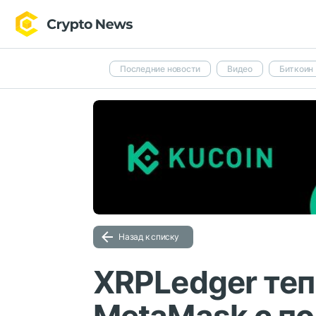
Последние новости
Видео
Биткоин
Назад к списку
XRPLedger теп