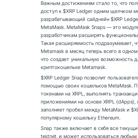
Важным достижением стало то, что пол
доступ к
$XRP
Ledger одним щелчком мыш
разрабатывающий сайдчейн
$XRP
Ledge
MetaMask. MetaMask Snaps — это модул
разработчикам расширять функциональ
Такая расширяемость подразумевает, ч
Metamask в месяц теперь всего в одном
что создает уникальную возможность д
криптокошельке Metamask.
$XRP
Ledger Snap позволит пользовате
помощью своих кошельков MetaMask. П
токенами на XRPL, выполнять транзакц
приложениями на основе XRPL (dApps), 
заполняет пробел между MetaMask и
$X
популярному кошельку Ethereum.
Snap также включает в себя все текущи
testnet, и может использоваться любым