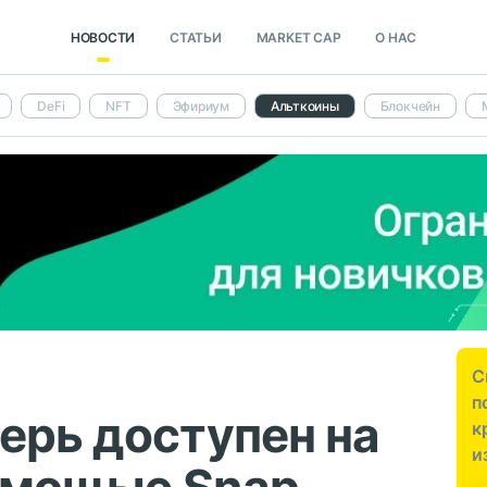
НОВОСТИ
СТАТЬИ
MARKET CAP
О НАС
DeFi
NFT
Эфириум
Альткоины
Блокчейн
С
п
ерь доступен на
к
и