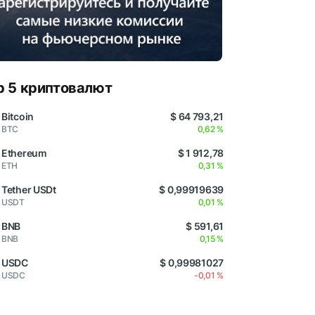
p 5 криптовалют
Bitcoin
$ 64 793,21
BTC
0,62 %
Ethereum
$ 1 912,78
ETH
0,31 %
Tether USDt
$ 0,99919639
USDT
0,01 %
BNB
$ 591,61
BNB
0,15 %
USDC
$ 0,99981027
USDC
-0,01 %