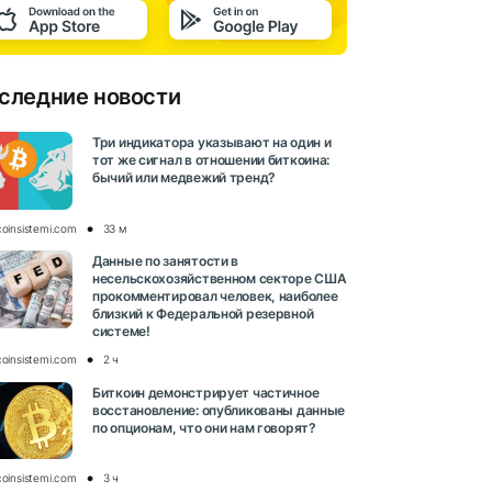
следние новости
Три индикатора указывают на один и
тот же сигнал в отношении биткоина:
бычий или медвежий тренд?
coinsistemi.com
33 м
Данные по занятости в
несельскохозяйственном секторе США
прокомментировал человек, наиболее
близкий к Федеральной резервной
системе!
coinsistemi.com
2 ч
Биткоин демонстрирует частичное
восстановление: опубликованы данные
по опционам, что они нам говорят?
coinsistemi.com
3 ч