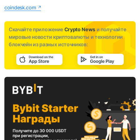
coindesk.com
Скачайте приложение
Crypto News
и получайте
мировые новости криптовалюты и технологии
блокчейн из разных источников: