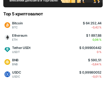
Top 5 криптовалют
Bitcoin
$ 64 252,44
BTC
-0,42 %
Ethereum
$ 1 897,88
ETH
0,06 %
Tether USDt
$ 0,99900442
USDT
0 %
BNB
$ 590,51
BNB
-0,64 %
USDC
$ 0,99980052
USDC
-0,01 %