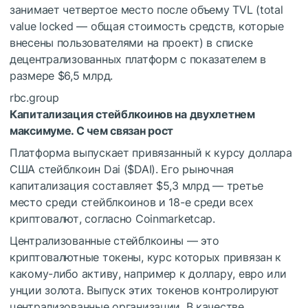
занимает четвертое место после объему TVL (total
value locked — общая стоимость средств, которые
внесены пользователями на проект) в списке
децентрализованных платформ с показателем в
размере $6,5 млрд.
rbc.group
Капитализация стейблкоинов на двухлетнем
максимуме. С чем связан рост
Платформа выпускает привязанный к курсу доллара
США стейблкоин Dai (
$DAI
). Его рыночная
капитализация составляет $5,3 млрд — третье
место среди стейблкоинов и 18-е среди всех
криптовалют,
согласно Coinmarketcap.
Централизованные стейблкоины — это
криптовалютные токены, курс которых привязан к
какому-либо активу, например к доллару, евро или
унции золота. Выпуск этих токенов контролируют
централизованные организации. В качестве