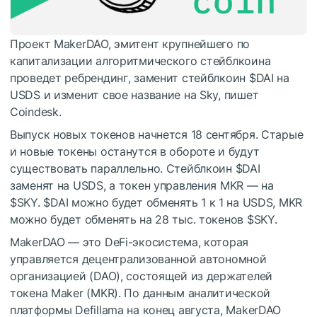
Проект MakerDAO, эмитент крупнейшего по
капитализации алгоритмического стейблкоина
проведет ребрендинг, заменит стейблкоин
$DAI
на
USDS и изменит свое название на Sky,
пишет
Coindesk.
Выпуск новых токенов начнется 18 сентября. Старые
и новые токены останутся в обороте и будут
существовать параллельно. Стейблкоин
$DAI
заменят на USDS, а токен управления MKR — на
$SKY
.
$DAI
можно будет обменять 1 к 1 на USDS, MKR
можно будет обменять на 28 тыс. токенов
$SKY
.
MakerDAO — это DeFi-экосистема, которая
управляется децентрализованной автономной
организацией (DAO), состоящей из держателей
токена Maker (MKR). По
данным аналитической
платформы Defillama на конец августа, MakerDAO