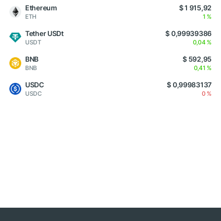
Ethereum
$ 1 915,92
ETH
1 %
Tether USDt
$ 0,99939386
USDT
0,04 %
BNB
$ 592,95
BNB
0,41 %
USDC
$ 0,99983137
USDC
0 %