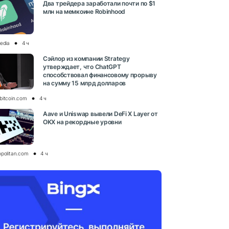
Два трейдера заработали почти по $1
млн на мемкоине Robinhood
media
4 ч
Сэйлор из компании Strategy
утверждает, что ChatGPT
способствовал финансовому прорыву
на сумму 15 млрд долларов
bitcoin.com
4 ч
Aave и Uniswap вывели DeFi X Layer от
OKX на рекордные уровни
opolitan.com
4 ч