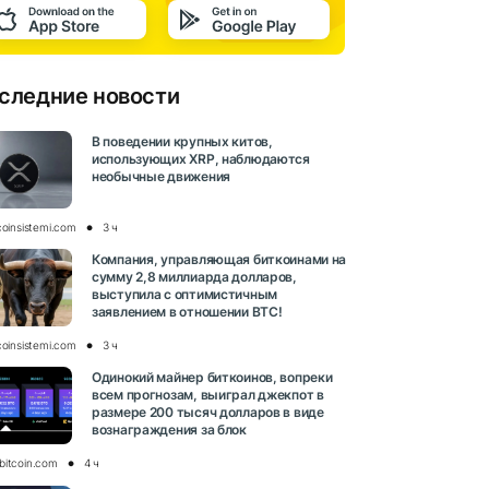
следние новости
В поведении крупных китов,
использующих XRP, наблюдаются
необычные движения
coinsistemi.com
3 ч
Компания, управляющая биткоинами на
сумму 2,8 миллиарда долларов,
выступила с оптимистичным
заявлением в отношении BTC!
coinsistemi.com
3 ч
Одинокий майнер биткоинов, вопреки
всем прогнозам, выиграл джекпот в
размере 200 тысяч долларов в виде
вознаграждения за блок
bitcoin.com
4 ч