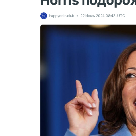
Horris подоро
happycoin.club
22 Июль 2024 08:43, UTC