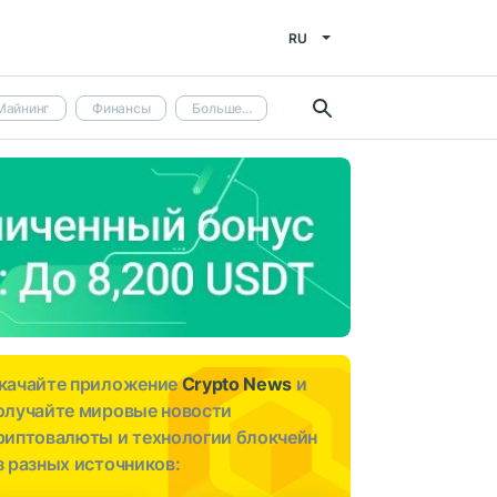
RU
Майнинг
Финансы
Больше...
качайте приложение
Crypto News
и
олучайте мировые новости
риптовалюты и технологии блокчейн
з разных источников: