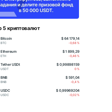
p 5 криптовалют
Bitcoin
$ 64 179,14
BTC
-0,68 %
Ethereum
$ 1 899,29
ETH
-0,46 %
Tether USDt
$ 0,99898159
USDT
0 %
BNB
$ 591,04
BNB
-0,4 %
USDC
$ 0,99969204
USDC
-0,02 %