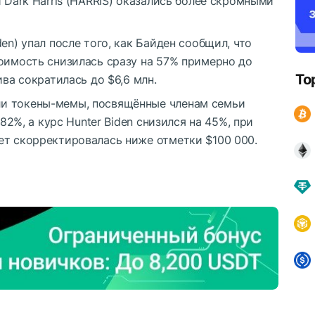
 Dark Harris (HARRIS) оказались более скромными
en) упал после того, как Байден сообщил, что
тоимость снизилась сразу на 57% примерно до
To
ива сократилась до $6,6 млн.
и токены-мемы, посвящённые членам семьи
 82%, а курс Hunter Biden снизился на 45%, при
ет скорректировалась ниже отметки $100 000.