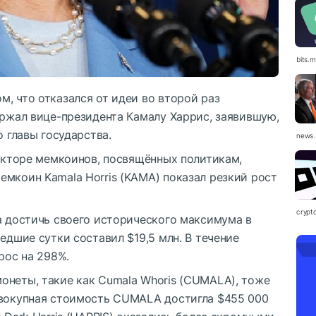
bits.
, что отказался от идеи во второй раз
ержал вице-президента Камалу Харрис, заявившую,
о главы государства.
news.
секторе мемкоинов, посвящённых политикам,
мкоин Kamala Horris (KAMA) показал резкий рост
crypt
а достичь своего исторического максимума в
едшие сутки составил $19,5 млн. В течение
рос на 298%.
онеты, такие как Cumala Whoris (CUMALA), тоже
овокупная стоимость CUMALA достигла $455 000