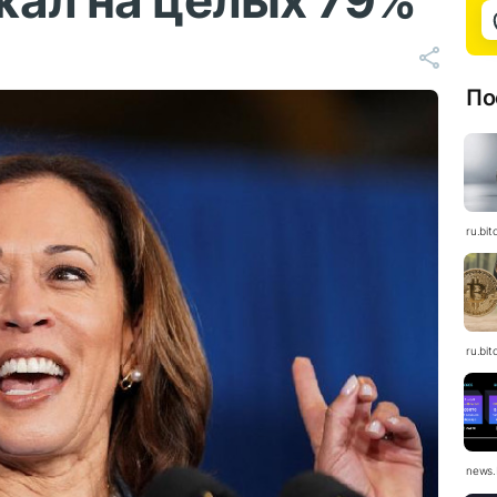
жал на целых 79%
По
ru.bit
ru.bit
news.