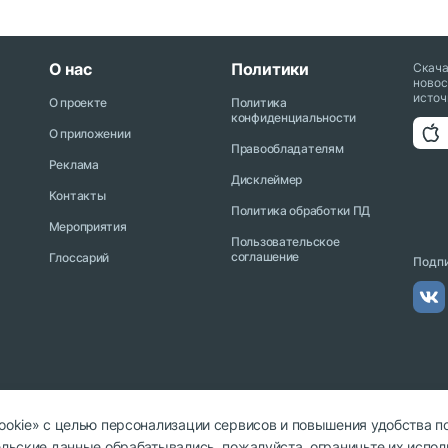
О нас
Политики
Скач
новос
источ
О проекте
Политика
конфиденциальности
О приложении
Правообладателям
Реклама
Дисклеймер
Контакты
Политика обработки ПД
Мероприятия
Пользовательское
соглашение
Глоссарий
Подпи
cookie» с целью персонализации сервисов и повышения удобства п
тельские данные обрабатывались, пожалуйста, ограничьте их испол