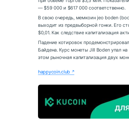
при объёме торгов $3,5 млн. Показатели
— $59 000 и $617 000 соответственно.
В свою очередь, мемкоин jeo boden (bod
выходит из предвыборной гонки. Его с
$0,01. Как следствие капитализация акт
Падение котировок продемонстрировал
Байдена. Курс монеты Jill Boden упал на
этом рыночная капитализация двух мон
happycoin.club