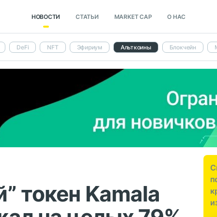
НОВОСТИ
СТАТЬИ
MARKET CAP
О НАС
DeFi
NFT
Эфириум
Альткоины
Блокчейн
С
п
” токен Kamala
к
и