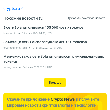
crypto.ru
Похожие новости (5)
Добавить похожую новость
В сети Solana появилось 455 000 новых токенов
bitexpert.io
05 Июнь 2024 04:30, UTC
За месяц в сети Solana запущено 450 000 токенов
cryptocurrency.tech
04 Июнь 2024 07:51, UTC
Мем-ажиотаж: в сети Solana появилось полмиллиона новых
токенов
forklog.com
04 Июнь 2024 07:21, UTC
Больше
Скачайте приложение
Crypto News
и получайте
мировые новости криптовалюты и технологии