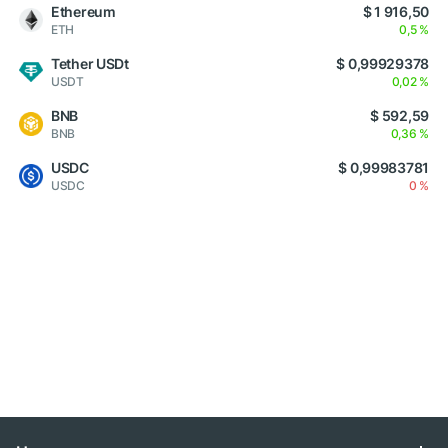
Ethereum
$ 1 916,50
ETH
0,5 %
Tether USDt
$ 0,99929378
USDT
0,02 %
BNB
$ 592,59
BNB
0,36 %
USDC
$ 0,99983781
USDC
0 %