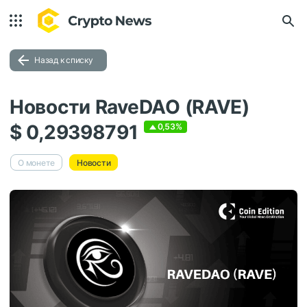
Назад к списку
Новости RaveDAO (RAVE)
$ 0,29398791
0,53%
О монете
Новости