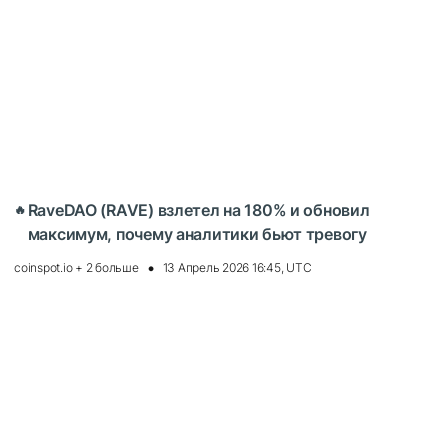
RaveDAO (RAVE) взлетел на 180% и обновил
🔥
максимум, почему аналитики бьют тревогу
coinspot.io + 2 больше
13 Апрель 2026 16:45, UTC