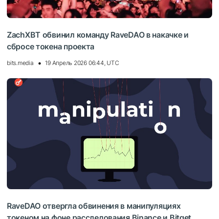
ZachXBT обвинил команду RaveDAO в накачке и
сбросе токена проекта
bits.media
19 Апрель 2026 06:44, UTC
RaveDAO отвергла обвинения в манипуляциях
токеном на фоне расследования Binance и Bitget