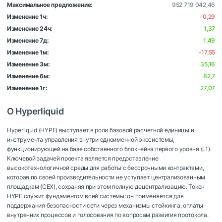
Максимальное предложение:
952 719 042,46
Изменение 1ч:
-0,29
Изменение 24ч:
1,37
Изменение 7д:
1,49
Изменение 1м:
-17,55
Изменение 3м:
35,16
Изменение 6м:
82,7
Изменение 1г:
27,07
О Hyperliquid
Hyperliquid (HYPE) выступает в роли базовой расчетной единицы и
инструмента управления внутри одноименной экосистемы,
функционирующей на базе собственного блокчейна первого уровня (L1).
Ключевой задачей проекта является предоставление
высокотехнологичной среды для работы с бессрочными контрактами,
которая по своей производительности не уступает централизованным
площадкам (CEX), сохраняя при этом полную децентрализацию. Токен
HYPE служит фундаментом всей системы: он применяется для
поддержания безопасности сети через механизмы стейкинга, оплаты
внутренних процессов и голосования по вопросам развития протокола.