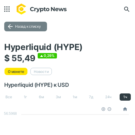
Назад к списку
Hyperliquid (HYPE)
$ 55,49
0,29%
О монете
Новости
Hyperliquid (HYPE) к USD
Все
1г
6м
3м
1м
7д
24ч
1ч
56.5968