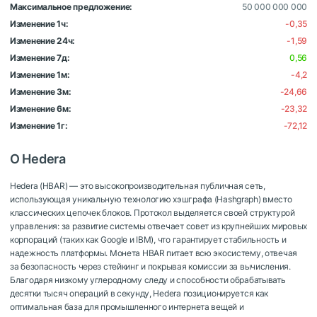
Максимальное предложение:
50 000 000 000
Изменение 1ч:
-0,35
Изменение 24ч:
-1,59
Изменение 7д:
0,56
Изменение 1м:
-4,2
Изменение 3м:
-24,66
Изменение 6м:
-23,32
Изменение 1г:
-72,12
О Hedera
Hedera (HBAR) — это высокопроизводительная публичная сеть,
использующая уникальную технологию хэшграфа (Hashgraph) вместо
классических цепочек блоков. Протокол выделяется своей структурой
управления: за развитие системы отвечает совет из крупнейших мировых
корпораций (таких как Google и IBM), что гарантирует стабильность и
надежность платформы. Монета HBAR питает всю экосистему, отвечая
за безопасность через стейкинг и покрывая комиссии за вычисления.
Благодаря низкому углеродному следу и способности обрабатывать
десятки тысяч операций в секунду, Hedera позиционируется как
оптимальная база для промышленного интернета вещей и