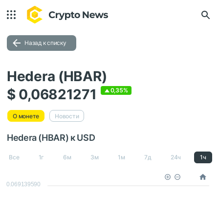
Назад к списку
Hedera (HBAR)
$ 0,06821271
0,35%
О монете
Новости
Hedera (HBAR) к USD
Все
1г
6м
3м
1м
7д
24ч
1ч
0.069139590