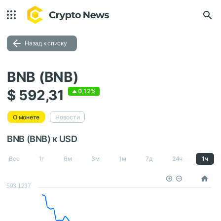
Назад к списку
BNB (BNB)
$ 592,31
0,12%
О монете
Новости
BNB (BNB) к USD
Все
1г
6м
3м
1м
7д
24ч
1ч
593.1237