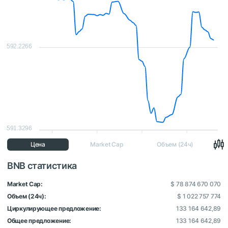
592.2266
591.3296
Цена
Market Cap
Объем (24ч)
BNB статистика
Market Cap:
$ 78 874 670 070
Объем (24ч):
$ 1 022 757 774
Циркулирующее предложение:
133 164 642,89
Общее предложение:
133 164 642,89