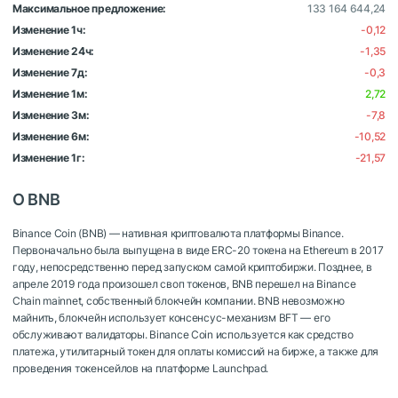
Максимальное предложение:
133 164 644,24
Изменение 1ч:
-0,12
Изменение 24ч:
-1,35
Изменение 7д:
-0,3
Изменение 1м:
2,72
Изменение 3м:
-7,8
Изменение 6м:
-10,52
Изменение 1г:
-21,57
О BNB
Binance Coin (BNB) — нативная криптовалюта платформы Binance.
Первоначально была выпущена в виде ERC-20 токена на Ethereum в 2017
году, непосредственно перед запуском самой криптобиржи. Позднее, в
апреле 2019 года произошел своп токенов, BNB перешел на Binance
Chain mainnet, собственный блокчейн компании. BNB невозможно
майнить, блокчейн использует консенсус-механизм BFT — его
обслуживают валидаторы. Binance Coin используется как средство
платежа, утилитарный токен для оплаты комиссий на бирже, а также для
проведения токенсейлов на платформе Launchpad.