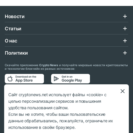
Новости
Статьи
О нас
Политики
Скачайте приложение
Crypto News
и получайте мировые новости криптовалюты
и технологии блокчейн из разных источников:
Подписывайтесь на нас в социальных сетях:
Сайт cryptonews.net использует файлы «cookie» с
целью персонализации сервисов и повышения
удобства пользования сайтом.
Если вы не хотите, чтобы ваши пользовательские
данные обрабатывались, пожалуйста, ограничьте их
© 2018 - 2026 Crypto News. При использовании материалов ссылка на
использование в своём браузере.
cryptonews.net обязательна.