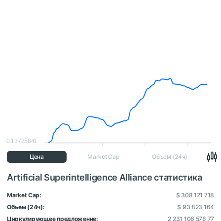
0.13725841
Цена
Market Cap
Объем (24ч)
Artificial Superintelligence Alliance статистика
Market Cap:
$ 308 121 718
Объем (24ч):
$ 93 823 164
Циркулирующее предложение:
2 231 106 578,77