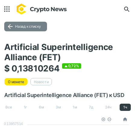
Назад к списку
Artificial Superintelligence
Alliance (FET)
$ 0,13810264
0,72%
О монете
Новости
Artificial Superintelligence Alliance (FET) к USD
Все
1г
6м
3м
1м
7д
24ч
1ч
0.13957514