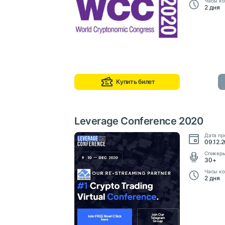
Часы ко
2 дня
Купить билет
Leverage Conference 2020
Дата пр
09.12.2
Cпикер
30+
Часы ко
2 дня