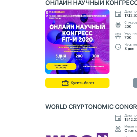
ОНЛАЙН НАУЧНЫЙ КОНГРЕСС 
Дата пр
17.12.2
Cпикер
200
Участни
700
Часы ко
3 дня
Купить билет
WORLD CRYPTONOMIC CONGR
Дата пр
15.12.2
Место п
Стокго