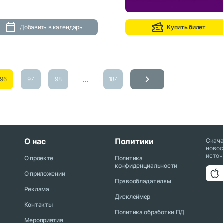
Добавить в календарь
Купить билет
...
96
97
98
187
О нас
Политики
Скач
новос
источ
О проекте
Политика
конфиденциальности
О приложении
Правообладателям
Реклама
Дисклеймер
Контакты
Политика обработки ПД
Мероприятия