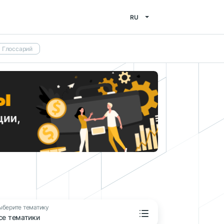
RU
Глоссарий
ыберите тематику
се тематики