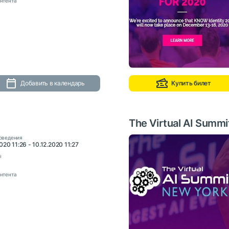
нтента
Добавить в календарь
Купить билет
The Virtual AI Summ
оведения
020 11:26 - 10.12.2020 11:27
ы
нтента