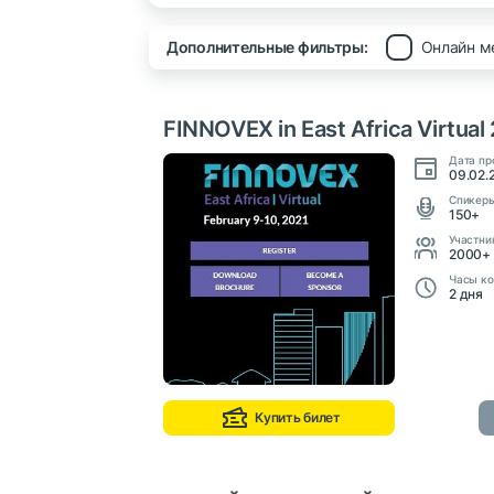
Дополнительные фильтры:
Онлайн м
FINNOVEX in East Africa Virtual
Дата пр
09.02.
Cпикер
150+
Участни
2000+
Часы ко
2 дня
Купить билет