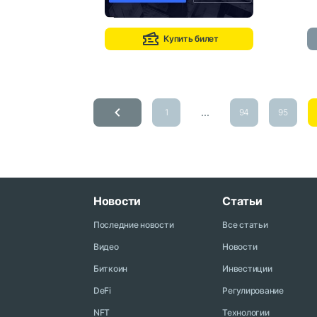
Купить билет
...
1
94
95
Новости
Статьи
Последние новости
Все статьи
Видео
Новости
Биткоин
Инвестиции
DeFi
Регулирование
NFT
Технологии