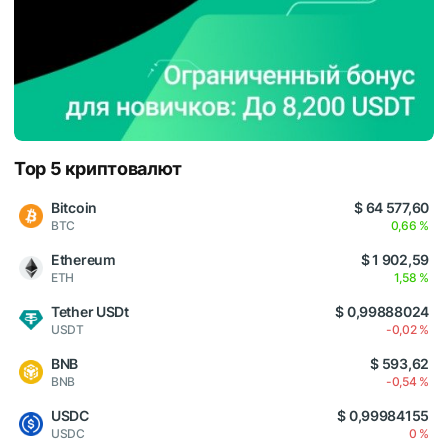
Top 5 криптовалют
Bitcoin
$ 64 577,60
BTC
0,66 %
Ethereum
$ 1 902,59
ETH
1,58 %
Tether USDt
$ 0,99888024
USDT
-0,02 %
BNB
$ 593,62
BNB
-0,54 %
USDC
$ 0,99984155
USDC
0 %