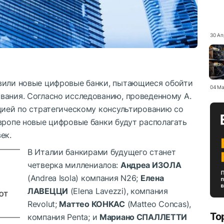
30 Ап
вили новые цифровые банки, пытающиеся обойти
04 Ма
вания. Согласно исследованию, проведенному A.
цией по стратегическому консультированию со
вропе новые цифровые банки будут располагать
ек.
В Италии банкирами будущего станет
четверка миллениалов:
Андреа ИЗОЛА
(Andrea Isola) компания N26;
Елена
ЛАВЕЦЦИ
(Elena Lavezzi), компания
ют
Revolut;
Маттео КОНКАС
(Matteo Concas),
To
компания Penta; и
Мариано СПАЛЛЕТТИ