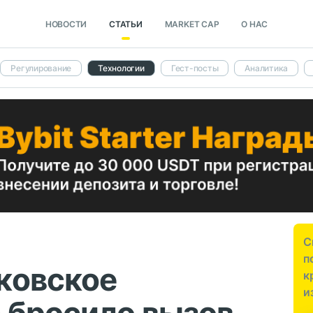
НОВОСТИ
СТАТЬИ
MARKET CAP
О НАС
Регулирование
Технологии
Гест-посты
Аналитика
С
п
ковское
к
и