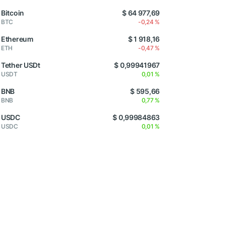
Bitcoin
$ 64 977,69
BTC
-0,24 %
Ethereum
$ 1 918,16
ETH
-0,47 %
Tether USDt
$ 0,99941967
USDT
0,01 %
BNB
$ 595,66
BNB
0,77 %
USDC
$ 0,99984863
USDC
0,01 %