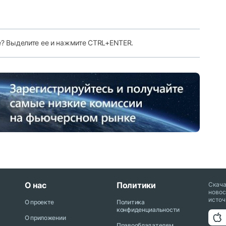
е? Выделите ее и нажмите CTRL+ENTER.
О нас
Политики
Скач
новос
источ
О проекте
Политика
конфиденциальности
О приложении
Правообладателям