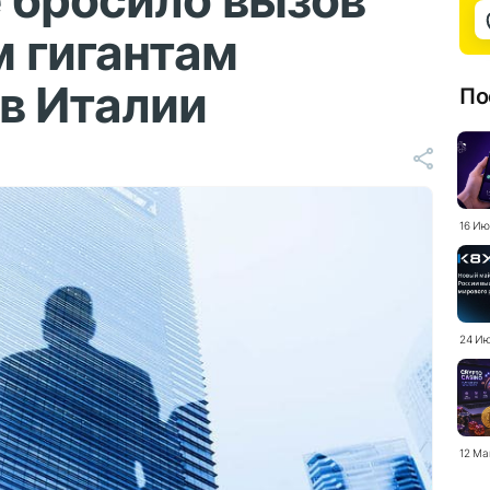
 бросило вызов
 гигантам
в Италии
По
16 Ию
24 Ию
12 Ма