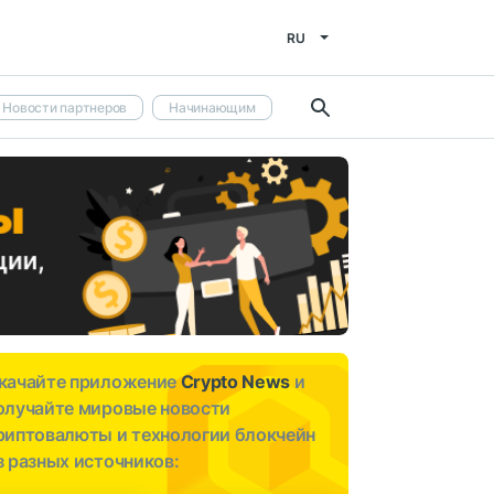
RU
Новости партнеров
Начинающим
качайте приложение
Crypto News
и
олучайте мировые новости
риптовалюты и технологии блокчейн
з разных источников: