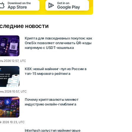
следние новости
Крипта для повседневных покупок: как
OneSix позволяет оплачивать QR-коды
напрямую с USDT-кошелька
ль 2026 12:57, UTC
K8X: новый майнинг-пул из России в
топ-15 мирового рейтинга
нь 2026 10:57, UTC
Почему криптовалюты меняют
индустрию онлайн-гемблинга
й 2026 10:23, UTC
Interhash запустил майнинговые