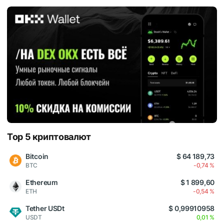
Top 5 криптовалют
Bitcoin
$ 64 189,73
BTC
-0,74 %
Ethereum
$ 1 899,60
ETH
-0,54 %
Tether USDt
$ 0,99910958
USDT
0,01 %