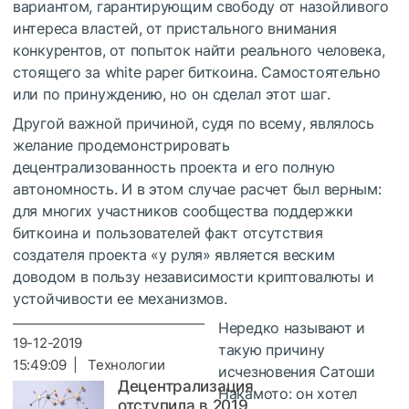
вариантом, гарантирующим свободу от назойливого
интереса властей, от пристального внимания
конкурентов, от попыток найти реального человека,
стоящего за white paper биткоина. Самостоятельно
или по принуждению, но он сделал этот шаг.
Другой важной причиной, судя по всему, являлось
желание продемонстрировать
децентрализованность проекта и его полную
автономность. И в этом случае расчет был верным:
для многих участников сообщества поддержки
биткоина и пользователей факт отсутствия
создателя проекта «у руля» является веским
доводом в пользу независимости криптовалюты и
устойчивости ее механизмов.
Нередко называют и
19-12-2019
такую причину
15:49:09 | Технологии
исчезновения Сатоши
Децентрализация
Накамото: он хотел
отступила в 2019