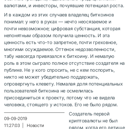
валютами, и инвесторы, почуявшие потенциал роста.
И в каждом из этих случаев владелец биткоинов
понимал: у него в руках — нечто неосязаемое и
почти невозможное; цифровая субстанция, которая
непонятным образом получила ценность. И эта
ценность есть что-то запретное, почти греховное,
многими осуждаемое. Оттенок недозволенности,
табу навсегда привязался к биткоину. И немалую
роль в этом сыграло полное отсутствие создателя на
публике. Не у кого спросить, не с кем поспорить,
никто не может убедительно поддержать,
опровергнуть клевету. Немалая доля потенциальных
пользователей биткоина не осмелилась
присоединиться к проекту, потому что не видела
человека, стоящего у истоков. Его не было рядом.
Создатель первой
09-09-2019
криптовалюты не был
11:27:03 | Новости
рядом, когда его детище