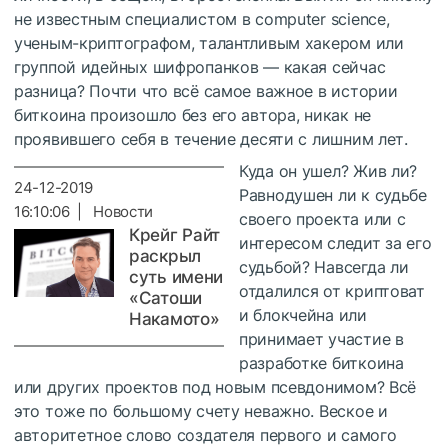
не известным специалистом в computer science,
ученым-криптографом, талантливым хакером или
группой идейных шифропанков — какая сейчас
разница? Почти что всё самое важное в истории
биткоина произошло без его автора, никак не
проявившего себя в течение десяти с лишним лет.
Куда он ушел? Жив ли?
24-12-2019
Равнодушен ли к судьбе
16:10:06 | Новости
своего проекта или с
Крейг Райт
интересом следит за его
раскрыл
судьбой? Навсегда ли
суть имени
отдалился от криптоват
«Сатоши
и блокчейна или
Накамото»
принимает участие в
разработке биткоина
или других проектов под новым псевдонимом? Всё
это тоже по большому счету неважно. Веское и
авторитетное слово создателя первого и самого