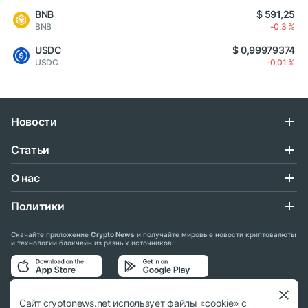
BNB
$ 591,25
BNB
-0,3 %
USDC
$ 0,99979374
USDC
-0,01 %
Новости
Статьи
О нас
Политики
Скачайте приложение
Crypto News
и получайте мировые новости криптовалюты
и технологии блокчейн из разных источников:
Подписывайтесь на нас в социальных сетях:
Сайт cryptonews.net использует файлы «cookie» с