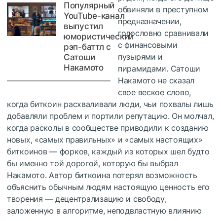
Популярный
обвиняли в преступном
YouTube-канал
предназначении,
выпустил
голословно сравнивали
юмористический
с финансовыми
рэп-баттл с
пузырями и
Сатоши
Накамото
пирамидами. Сатоши
Накамото не сказал
свое веское слово,
когда биткоин расхваливали люди, чьи похвалы лишь
добавляли проблем и портили репутацию. Он молчал,
когда расколы в сообществе приводили к созданию
новых, «самых правильных» и «самых настоящих»
биткоинов — форков, каждый из которых шел будто
бы именно той дорогой, которую бы выбрал
Накамото. Автор биткоина потерял возможность
объяснить обычным людям настоящую ценность его
творения — децентрализацию и свободу,
заложенную в алгоритме, неподвластную влиянию