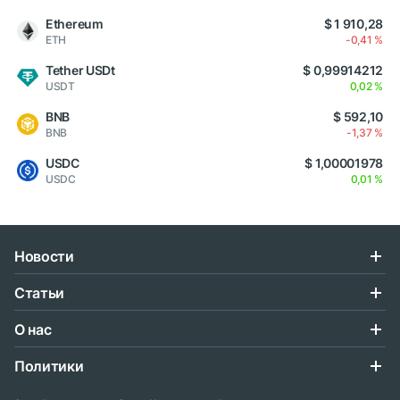
Ethereum
$ 1 910,28
ETH
-0,41 %
Tether USDt
$ 0,99914212
USDT
0,02 %
BNB
$ 592,10
BNB
-1,37 %
USDC
$ 1,00001978
USDC
0,01 %
Новости
Статьи
О нас
Политики