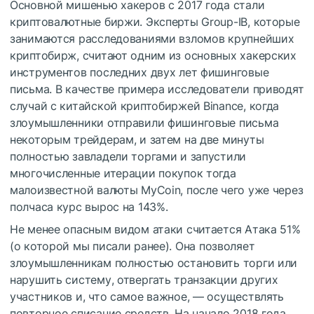
Основной мишенью хакеров с 2017 года стали
криптовалютные биржи. Эксперты Group-IB, которые
занимаются расследованиями взломов крупнейших
криптобирж, считают одним из основных хакерских
инструментов последних двух лет фишинговые
письма. В качестве примера исследователи приводят
случай с китайской криптобиржей Binance, когда
злоумышленники отправили фишинговые письма
некоторым трейдерам, и затем на две минуты
полностью завладели торгами и запустили
многочисленные итерации покупок тогда
малоизвестной валюты MyCoin, после чего уже через
полчаса курс вырос на 143%.
Не менее опасным видом атаки считается Атака 51%
(о которой мы
писали
ранее). Она позволяет
злоумышленникам полностью остановить торги или
нарушить систему, отвергать транзакции других
участников и, что самое важное, — осуществлять
повторное списание средств. На начало 2018 года