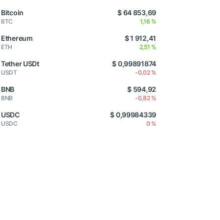
Bitcoin
$ 64 853,69
BTC
1,16 %
Ethereum
$ 1 912,41
ETH
2,51 %
Tether USDt
$ 0,99891874
USDT
-0,02 %
BNB
$ 594,92
BNB
-0,82 %
USDC
$ 0,99984339
USDC
0 %