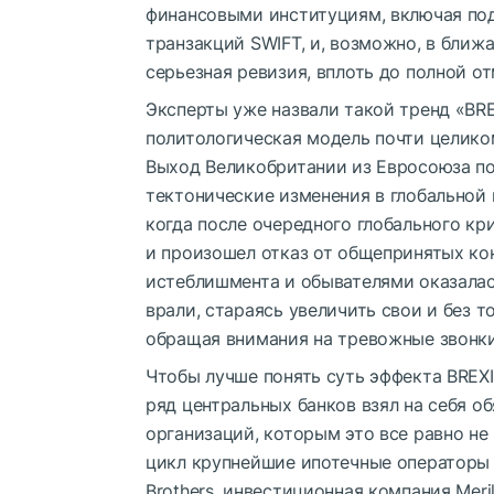
финансовыми институциям, включая п
транзакций SWIFT, и, возможно, в бли
серьезная ревизия, вплоть до полной о
Эксперты уже назвали такой тренд «BREX
политологическая модель почти целик
Выход Великобритании из Евросоюза по
тектонические изменения в глобальной 
когда после очередного глобального к
и произошел отказ от общепринятых к
истеблишмента и обывателями оказалас
врали, стараясь увеличить свои и без т
обращая внимания на тревожные звонки
Чтобы лучше понять суть эффекта BREXI
ряд центральных банков взял на себя о
организаций, которым это все равно не
цикл крупнейшие ипотечные операторы F
Brothers, инвестиционная компания Meri