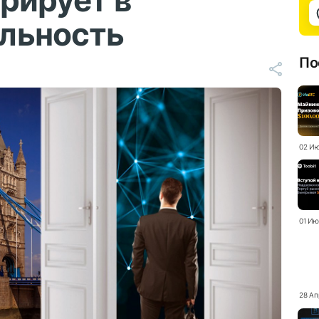
рирует в
льность
По
02 Ию
01 Ию
28 Ап