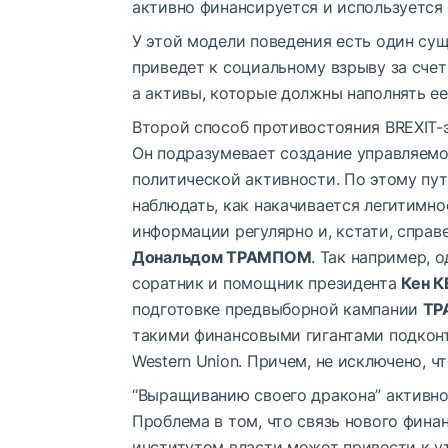
активно финансируется и используется
У этой модели поведения есть один сущ
приведет к социальному взрыву за счет
а активы, которые должны наполнять е
Второй способ противостояния BREXIT-
Он подразумевает создание управляемо
политической активности. По этому пу
наблюдать, как накачивается легитимно
информации регулярно и, кстати, спра
Дональдом ТРАМПОМ
. Так например, 
соратник и помощник президента
Кен 
подготовке предвыборной кампании
ТР
такими финансовыми гигантами подконтр
Western Union. Причем, не исключено, ч
“Выращиванию своего дракона” активно
Проблема в том, что связь нового фин
институтом власти может привести к ут