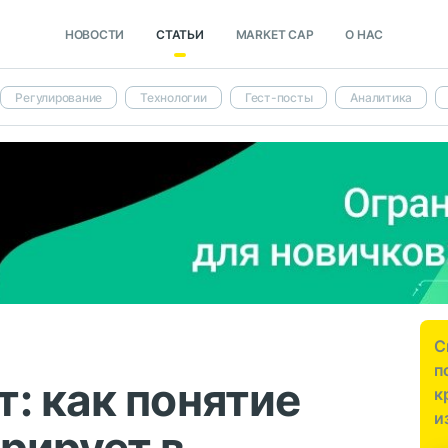
НОВОСТИ
СТАТЬИ
MARKET CAP
О НАС
Регулирование
Технологии
Гест-посты
Аналитика
С
п
: как понятие
к
и