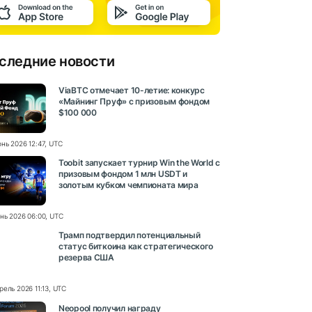
следние новости
ViaBTC отмечает 10-летие: конкурс
«Майнинг Пруф» с призовым фондом
$100 000
нь 2026 12:47, UTC
Toobit запускает турнир Win the World с
призовым фондом 1 млн USDT и
золотым кубком чемпионата мира
нь 2026 06:00, UTC
Трамп подтвердил потенциальный
статус биткоина как стратегического
резерва США
рель 2026 11:13, UTC
Neopool получил награду