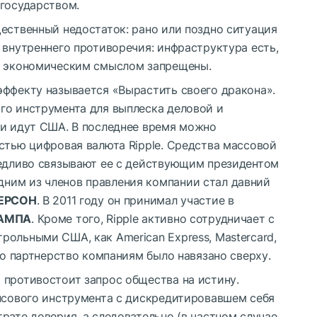
 государством.
ественный недостаток: рано или поздно ситуация
 внутреннего противоречия: инфраструктура есть,
е экономическим смыслом запрещены.
эффекту называется «Вырастить своего дракона».
го инструмента для выплеска деловой и
ти идут США. В последнее время можно
стью цифровая валюта Ripple. Средства массовой
ведливо связывают ее с действующим президентом
одним из членов правления компании стал давний
КЕРСОН
. В 2011 году он принимал участие в
АМПА
. Кроме того, Ripple активно сотрудничает с
ольными США, как American Express, Mastercard,
то партнерство компаниям было навязано сверху.
 противостоит запрос общества на истину.
ансового инструмента с дискредитировавшем себя
рате доверия, а следовательно (в частном случае