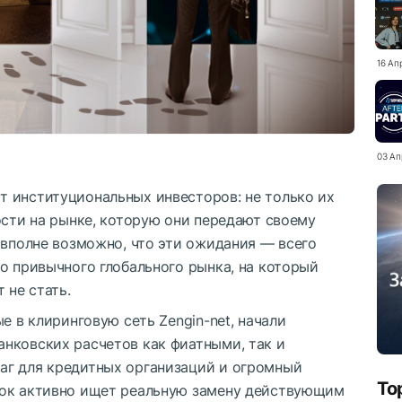
16 Ап
03 Ап
 институциональных инвесторов: не только их
ости на рынке, которую они передают своему
 вполне возможно, что эти ожидания — всего
о привычного глобального рынка, на который
 не стать.
е в клиринговую сеть Zengin-net, начали
нковских расчетов как фиатными, так и
аг для кредитных организаций и огромный
To
нок активно ищет реальную замену действующим