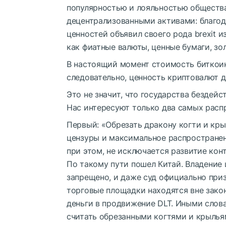
популярностью и лояльностью общества
децентрализованными активами: благод
ценностей объявил своего рода brexit 
как фиатные валюты, ценные бумаги, зол
В настоящий момент стоимость биткоина
следовательно, ценность криптовалют д
Это не значит, что государства бездейс
Нас интересуют только два самых расп
Первый: «Обрезать дракону когти и кр
цензуры и максимальное распространен
при этом, не исключается развитие ко
По такому пути
пошел
Китай. Владение
запрещено, и даже суд официально приз
торговые площадки находятся вне зако
деньги в
продвижение DLT
. Иными слов
считать обрезанными когтями и крылья