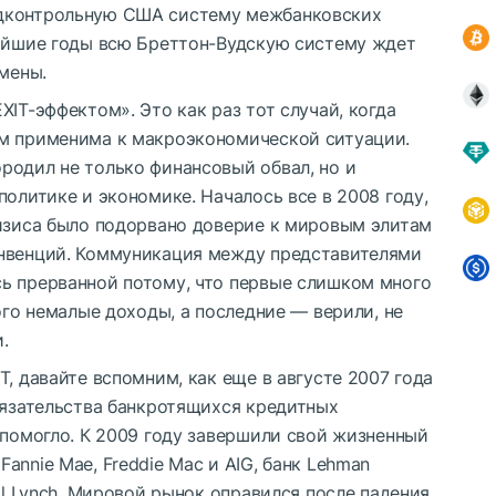
одконтрольную США систему межбанковских
жайшие годы всю Бреттон-Вудскую систему ждет
тмены.
IT-эффектом». Это как раз тот случай, когда
ом применима к макроэкономической ситуации.
родил не только финансовый обвал, но и
политике и экономике. Началось все в 2008 году,
ризиса было подорвано доверие к мировым элитам
онвенций. Коммуникация между представителями
ь прерванной потому, что первые слишком много
ого немалые доходы, а последние — верили, не
.
T, давайте вспомним, как еще в августе 2007 года
бязательства банкротящихся кредитных
 помогло. К 2009 году завершили свой жизненный
annie Mae, Freddie Mac и AIG, банк Lehman
ll Lynch. Мировой рынок оправился после падения