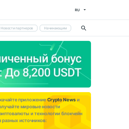
RU
Новости партнеров
Начинающим
качайте приложение
Crypto News
и
олучайте мировые новости
риптовалюты и технологии блокчейн
з разных источников: