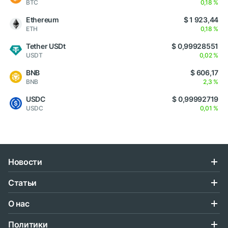
BTC
0,18 %
Ethereum
$ 1 923,44
ETH
0,18 %
Tether USDt
$ 0,99928551
USDT
0,02 %
BNB
$ 606,17
BNB
2,3 %
USDC
$ 0,99992719
USDC
0,01 %
Новости
Статьи
О нас
Политики