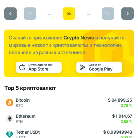
...
...
1
55
124
Скачайте приложение
Crypto News
и получайте
мировые новости криптовалюты и технологии
блокчейн из разных источников:
Top 5 криптовалют
Bitcoin
$ 64 899,25
BTC
0,79 %
Ethereum
$ 1 914,67
ETH
0,58 %
Tether USDt
$ 0,99949948
USDT
0,03 %