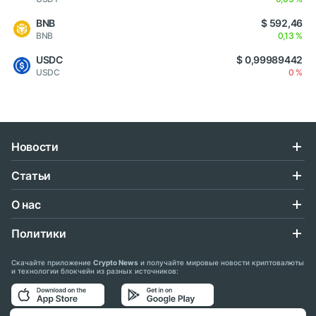
BNB
$ 592,46
BNB
0,13 %
USDC
$ 0,99989442
USDC
0 %
Новости
Статьи
О нас
Политики
Скачайте приложение
Crypto News
и получайте мировые новости криптовалюты
и технологии блокчейн из разных источников: