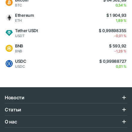
BTC
0,54 %
Ethereum
$ 1 904,93
ETH
1,89 %
Tether USDt
$ 0,99898355
USDT
-0,01 %
BNB
$ 593,92
BNB
-1,28 %
USDC
$ 0,99988727
USDC
0,01 %
Новости
Статьи
О нас