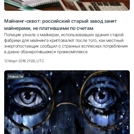
Майнинг-сквот: российский старый завод занят
майнерами, не платившими по счетам
Полиция узнала о майнерах, использовавших здания старой
фабрики для майнинга криптовалют после того, как местный
энергопоставщик сообщил о странных всплесках потребления
в давно обанкротившемся промкомплексе
12 Март 2018 21:00, UTC
Новости