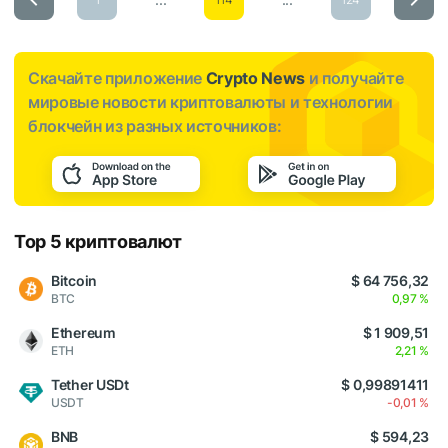
Скачайте приложение
Crypto News
и получайте
мировые новости криптовалюты и технологии
блокчейн из разных источников:
Top 5 криптовалют
Bitcoin
$ 64 756,32
BTC
0,97 %
Ethereum
$ 1 909,51
ETH
2,21 %
Tether USDt
$ 0,99891411
USDT
-0,01 %
BNB
$ 594,23