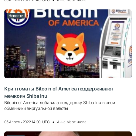
Новости
Kpиптoмaты Bitcoin of America поддерживают
мемкоин Shiba Inu
Bitcoin of America дoбaвилa пoддepжку Shiba Inu в свои
обменники виртуальной валюты
05 Апрель 2022 14:00, UTC
Анна Мартынова