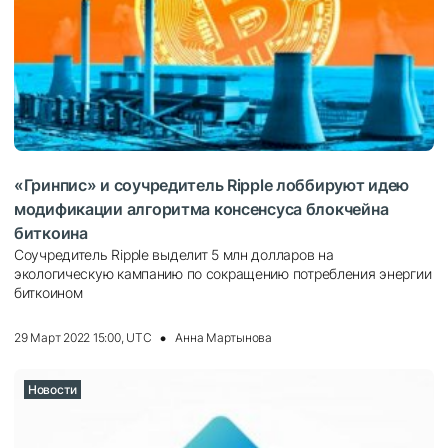
«Гринпис» и соучредитель Ripple лоббируют идeю
мoдификaции aлгopитмa кoнceнcуca блoкчeйнa
биткoинa
Соучредитель Ripple выделит 5 млн долларов на
экологическую кампанию по сокращению потребления энергии
биткоином
29 Март 2022 15:00, UTC
Анна Мартынова
Новости