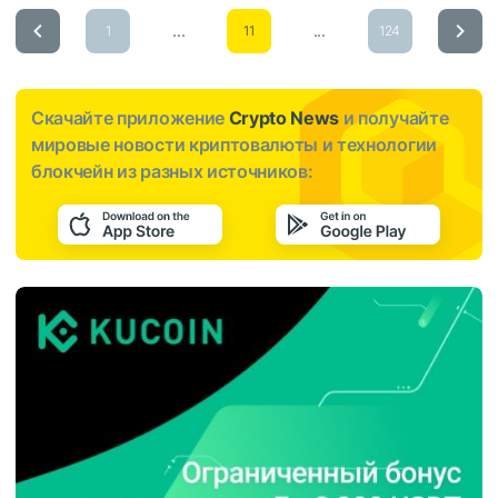
...
...
1
11
124
Скачайте приложение
Crypto News
и получайте
мировые новости криптовалюты и технологии
блокчейн из разных источников: