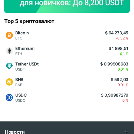
Top 5 криптовалют
Bitcoin
$ 64 273,45
BTC
-0,32 %
Ethereum
$ 1 898,51
ETH
0,1 %
Tether USDt
$ 0,99908683
USDT
0,01 %
BNB
$ 592,03
BNB
-0,01 %
USDC
$ 0,99987279
USDC
0 %
Новости