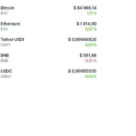
Bitcoin
$ 64 966,14
BTC
1,17 %
Ethereum
$ 1 914,60
ETH
0,87 %
Tether USDt
$ 0,99946825
USDT
0,05 %
BNB
$ 591,68
BNB
-0,31 %
USDC
$ 0,99995555
USDC
0,02 %