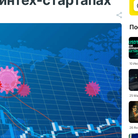
интех-стартапах
По
10 Ию
25 Ма
26 Ян