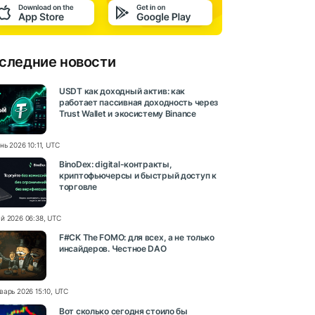
следние новости
USDT как доходный актив: как
работает пассивная доходность через
Trust Wallet и экосистему Binance
нь 2026 10:11, UTC
BinoDex: digital-контракты,
криптофьючерсы и быстрый доступ к
торговле
й 2026 06:38, UTC
F#CK The FOMO: для всех, а не только
инсайдеров. Честное DAO
варь 2026 15:10, UTC
Вот сколько сегодня стоило бы