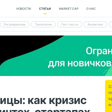
НОВОСТИ
СТАТЬИ
MARKET CAP
О НАС
Регулирование
Технологии
Гест-посты
Аналитика
С
п
ицы: как кризис
к
и