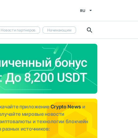
RU
Новости партнеров
Начинающим
качайте приложение
Crypto News
и
олучайте мировые новости
риптовалюты и технологии блокчейн
з разных источников: