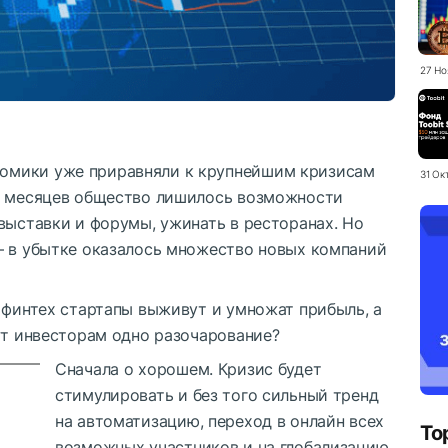
27 Но
омики уже приравняли к крупнейшим кризисам
31 Ок
ко месяцев общество лишилось возможности
выставки и форумы, ужинать в ресторанах. Но
— в убытке оказалось множество новых компаний
 финтех стартапы выживут и умножат прибыль, а
ут инвесторам одно разочарование?
Сначала о хорошем. Кризис будет
стимулировать и без того сильный тренд
на автоматизацию, переход в онлайн всех
To
возможных участников и на глобализацию