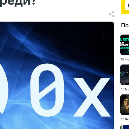
ереди?
По
10 Ию
25 Ма
26 Ян