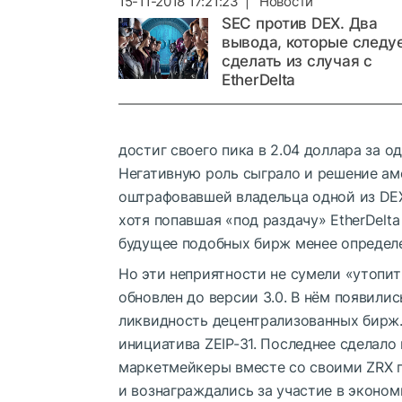
15-11-2018 17:21:23 | Новости
SEC против DEX. Два
вывода, которые следу
сделать из случая с
EtherDelta
достиг своего пика в 2.04 доллара за од
Негативную роль сыграло и решение ам
оштрафовавшей владельца одной из DEX
хотя попавшая «под раздачу» EtherDelta
будущее подобных бирж менее определ
Но эти неприятности не сумели «утопить
обновлен до версии 3.0. В нём появили
ликвидность децентрализованных бирж.
инициатива ZEIP-31. Последнее сделало
маркетмейкеры вместе со своими ZRX 
и вознаграждались за участие в эконом