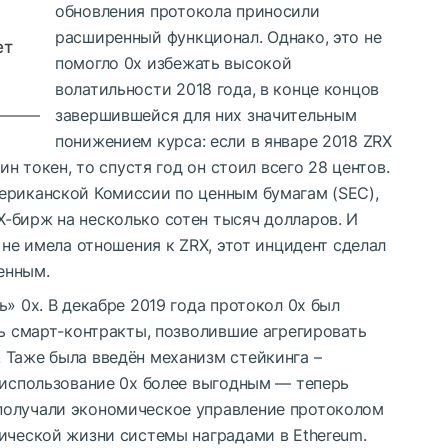
обновления протокола приносили
расширенный функционал. Однако, это не
ет
помогло 0x избежать высокой
волатильности 2018 года, в конце концов
завершившейся для них значительным
понижением курса: если в январе 2018 ZRX
ин токен, то спустя год он стоил всего 28 центов.
ериканской Комиссии по ценным бумагам (SEC),
-бирж на несколько сотен тысяч долларов. И
 не имела отношения к ZRX, этот инцидент сделал
енным.
» 0x. В декабре 2019 года протокол 0x был
сь смарт-контракты, позволившие агрегировать
 Таже была введён механизм стейкинга –
 использование 0x более выгодным — теперь
получали экономическое управление протоколом
ической жизни системы наградами в Ethereum.