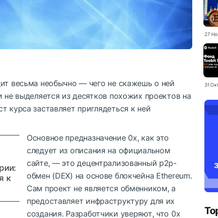
27 Но
дит весьма необычно — чего не скажешь о ней
31 Ок
и не выделяeтся из десятков похожих проектов на
т курса заставляет приглядеться к ней
Основное предназначение 0x, как это
следует из описания на официальном
сайте, — это децентрализованный p2p-
рии:
обмен (DEX) на основе блокчейна Ethereum.
я к
Сам проект не является обменником, а
предоставляет инфраструктуру для их
To
создания. Разработчики уверяют, что 0x