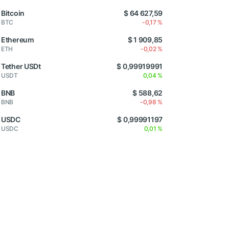
Bitcoin
$ 64 627,59
BTC
-0,17 %
Ethereum
$ 1 909,85
ETH
-0,02 %
Tether USDt
$ 0,99919991
USDT
0,04 %
BNB
$ 588,62
BNB
-0,98 %
USDC
$ 0,99991197
USDC
0,01 %