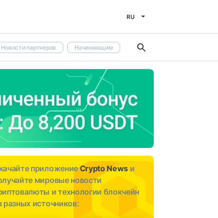
RU
Новости партнеров
Начинающим
качайте приложение
Crypto News
и
олучайте мировые новости
риптовалюты и технологии блокчейн
з разных источников: