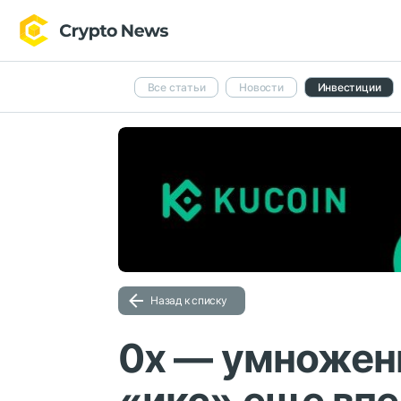
Все статьи
Новости
Инвестиции
Назад к списку
0x — умножени