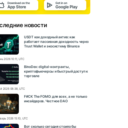
следние новости
USDT как доходный актив: как
работает пассивная доходность через
Trust Wallet и экосистему Binance
нь 2026 10:11, UTC
BinoDex: digital-контракты,
криптофьючерсы и быстрый доступ к
торговле
й 2026 06:38, UTC
F#CK The FOMO: для всех, а не только
инсайдеров. Честное DAO
варь 2026 15:10, UTC
Вот сколько сегодня стоило бы