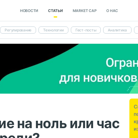
НОВОСТИ
СТАТЬИ
MARKET CAP
О НАС
Регулирование
Технологии
Гест-посты
Аналитика
С
п
е на ноль или час
к
и