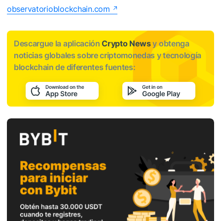
observatorioblockchain.com
Descargue la aplicación
Crypto News
y obtenga
noticias globales sobre criptomonedas y tecnología
blockchain de diferentes fuentes: