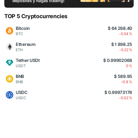
TOP 5 Cryptocurrencies
Bitcoin
$ 64 268.40
BTC
-0.54 %
Ethereum
$ 1 898.25
ETH
-0.22 %
Tether USDt
$ 0.99902068
USDT
0 %
BNB
$ 589.95
BNB
-0.8 %
USDC
$ 0.99973176
USDC
-0.02 %