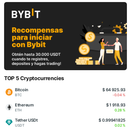
TOP 5 Cryptocurrencies
Bitcoin
$ 64 925.93
BTC
-0.04 %
Ethereum
$ 1 918.93
ETH
0.28 %
Tether USDt
$ 0.99941825
USDT
0.02 %