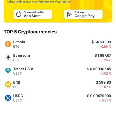
blockchain de diferentes fuentes:
TOP 5 Cryptocurrencies
Bitcoin
$ 64 531.39
BTC
-0.98 %
Ethereum
$ 1 897.67
ETH
-1.26 %
Tether USDt
$ 0.99900545
USDT
-0.02 %
BNB
$ 599.93
BNB
-1.07 %
USDC
$ 0.99979999
USDC
-0.01 %