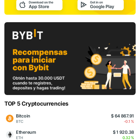
TOP 5 Cryptocurrencies
Bitcoin
$ 64 867.91
BTC
-0.1 %
Ethereum
$ 1 920.38
ETH
0.32 %