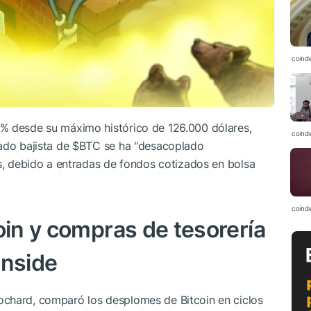
coind
6% desde su máximo histórico de 126.000 dólares,
coind
ado bajista de
$BTC
se ha "desacoplado
es, debido a entradas de fondos cotizados en bolsa
coind
oin y compras de tesorería
wnside
Rochard,
comparó
los desplomes de Bitcoin en ciclos