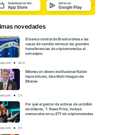
timas novedades
El banco central de Brasil ordena a las
casas de cambio retrasar las grandes
transferencias de criptomonedas al
extranjero
esk.com
34 m
Billones en dinero institucional fluirán
hacia bitcoin, dice Matt Hougan de
Bitwise
esk.com
2 h
Por qué el gestor de activos de un billón
de dólares, T. Rowe Price, incluyó
memecoins en su ETF de criptomonedas
esk.com
3 h