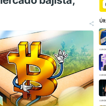
mercado bajista,
Úl
coind
coind
coind