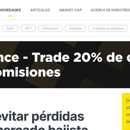
NOVEDADES
ARTÍCULOS
MARKET CAP
ACERCA DE NOSOTRO
DeFi
NFT
Ethereum
Altcoins
Cadena de bloques
D
o
evitar pérdidas
c
d