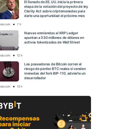
El Senado de EE. UU. inicia la primera
etapa de la votación del proyecto de ley
Clarity Act sobre criptomonedas para
darle una oportunidad el próximo mes
esk.com
7 h
Nuevas enmiendas al XRP Ledger
apuntan a 530 millones de dólares en
activos tokenizados de Wall Street
esk.com
12 h
Los poseedores de Bitcoin corren el
riesgo de perder BTC reales si venden
monedas del fork BIP-110, advierte un
desarrollador
esk.com
13 h