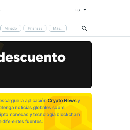
ES
S
Minado
Finanzas
Más...
escargue la aplicación
Crypto News
y
btenga noticias globales sobre
riptomonedas y tecnología blockchain
e diferentes fuentes: