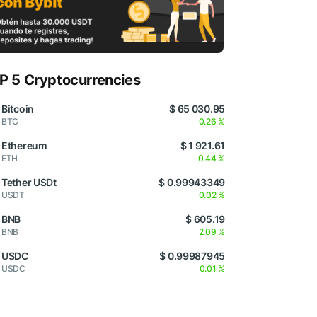
P 5 Cryptocurrencies
Bitcoin
$ 65 030.95
BTC
0.26 %
Ethereum
$ 1 921.61
ETH
0.44 %
Tether USDt
$ 0.99943349
USDT
0.02 %
BNB
$ 605.19
BNB
2.09 %
USDC
$ 0.99987945
USDC
0.01 %